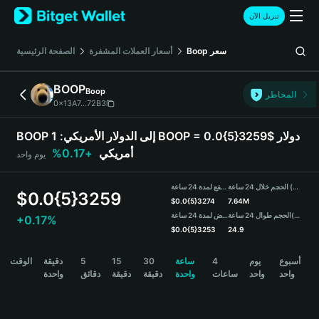
English
تنزيل الآن
日本語
Tiếng Việt
سعر
Boop
أسعار العملات المشفرة
الصفحة الرئيسية
Русский
Español (Latinoamérica)
BOOP
Boop
Türkçe
المخاطر
0x13A7...72B3
Italiano
Français
BOOP إلى الدولار الأمريكي:
1 BOOP = 0.0{5}3259$ دولار
Deutsch
أمريكي
+0.17%
يوم واحد
简体中文
繁體中文
الحجم خلال 24 ساعة (BOOP)
مرتفع لمدة 24 ساعة
Português (Portugal)
$
0.0{5}3259
$
0.0{5}3274
7.64M
Bahasa Indonesia
(USDT)
الحجم طوال 24 ساعة
منخفض لمدة 24 ساعة
+0.17%
ภาษาไทย
$
0.0{5}3253
24.9
हिन्दी
BOOP Price Chart
أسبوع
يوم
4
ساعة
30
15
5
دقيقة
الوقت
বাংলা
واحد
واحد
ساعات
واحدة
دقيقة
دقيقة
دقائق
واحدة
Español
Português (Brasil)
Español (Argentina)