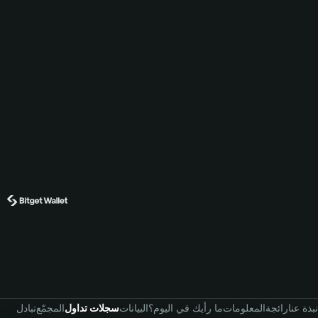
نبذة عنا
رائجة
المعلومات
ما رأيك في اليوم؟
البيانات
سجلات تداول
المجمّع
تبادل