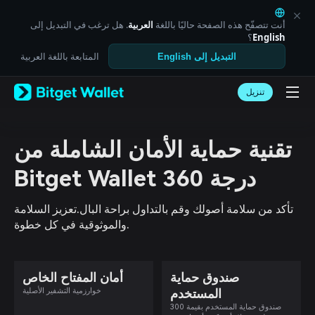
English
日本語
أنت تتصفّح هذه الصفحة حاليًا باللغة
العربية
. هل ترغب في التبديل إلى
Tiếng Việt
English
؟
Русский
المتابعة باللغة العربية
التبديل إلى English
Español (Latinoamérica)
Türkçe
تنزيل
Italiano
Français
Deutsch
简体中文
تقنية حماية الأمان الشاملة من
繁體中文
Português (Portugal)
Bitget Wallet 360 درجة
Bahasa Indonesia
ภาษาไทย
تأكد من سلامة أصولك وقم بالتداول براحة البال.تعزيز السلامة
العربية
والموثوقية في كل خطوة.
हिन्दी
বাংলা
Español
Português (Brasil)
صندوق حماية
أمان المفتاح الخاص
Español (Argentina)
المستخدم
خوارزمية التشفير الأصلية
صندوق حماية المستخدم بقيمة 300