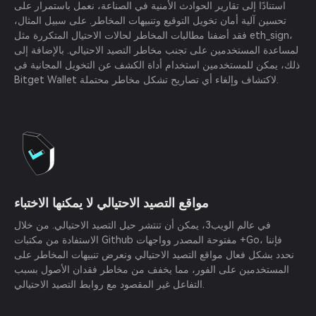
استنادًا إلى تقارير الحوادث الأمنية في الصناعة، نعمل باستمرار على
تحسين آلية أمان تخويل التوقيع وتنبيهات المخاطر. على سبيل المثال،
فقد أضفنا مطالبات المخاطر لحالات الاحتيال المتكررة مثل eth_sign،
لمساعدة المستخدمين على تجنب مخاطر التصيد الاحتيالي. بالإضافة إلى
ذلك، يمكن للمستخدمين استخدام أداة الكشف عن التخويل المجانية في
Bitget Wallet لاكتشاف وإلغاء أي تصاريح تشكل مخاطر محتملة.
مواقع التصيد الاحتيالي لا يمكنها الاختباء
في عالم الويب3، يمكن أن تنتشر حيل التصيد الاحتيالي. من خلال
الاستفادة من مكتبات Github مفتوحة المصدر وواجهات +Go، فإننا
نحدد بشكل فعال مواقع التصيد الاحتيالي ونعرض تنبيهات المخاطر على
المستخدمين على الفور، مما يخفف من مخاطر فقدان الأصول بسبب
التفاعل غير المقصود مع روابط التصيد الاحتيالي.