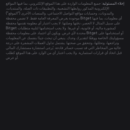
إخلاء المسئولية:
جميع المعلومات الواردة على هذا الموقع الإلكتروني، بما فيها المواقع
الإلكترونية المذكور روابطها التشعبية، والتطبيقات ذات الصلة، والمنتديات،
والمدونات، وحسابات مواقع التواصل الاجتماعي، والمنصات الأخرى ("الموقع")
موجودة بغرض المعرفة العامة فقط. لا تضمن محفظة Bitget أي معلومات، بما فيها
على سبيل المثال لا الحصر، دقتها وصلتها. لا يجب اعتبار أي معلومة تقدمها محفظة
Bitget كمشورة مالية، أو قانونية، أو غيرها. ولا يجب استخدامها لتلبية متطلبات
محددة لأي غرض. ويكون أي اعتماد على معلومات محفظة Bitget أو استخدامها على
مسؤوليتك الخاصة ووفقًا لتقديرك وحدك. ينبغي أن تبحث جيدًا بنفسك عن المعلومات
وتراجعها، وتحللها، وتتحقق من صحتها. يشتمل تداول العملات المشفرة على درجة
عالية من المخاطر التي قد تسبب خسائر فادحة. يُرجى استشارة مستشارك المالي
قبل اتخاذ أي قرارات استثمارية. ولا يجب اعتبار أي من الوارد على هذا الموقع كطلب
أو عرض.