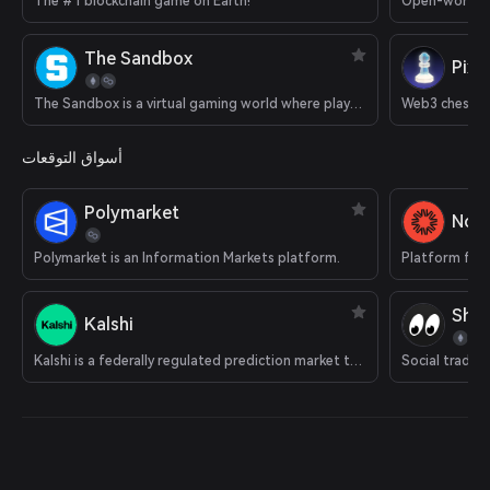
The #1 blockchain game on Earth!
Open-world 
The Sandbox
Pixi
The Sandbox is a virtual gaming world where players can build, own, and monetize their gaming experiences.
Web3 chess 
أسواق التوقعات
Polymarket
Nois
Polymarket is an Information Markets platform.
Platform for 
Shar
Kalshi
Kalshi is a federally regulated prediction market that supports cryptocurrency deposits.
Social tradin