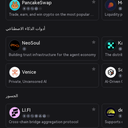
PancakeSwap
Met
Trade, earn, and win crypto on the most popular decentralized platform in the galaxy.
Liquidity pla
أدوات الذكاء الاصطناعي
NeoSoul
Kait
Building trust infrastructure for the agent economy
SoS
Venice
Private, Uncensored AI
AI-Driven Cry
الجسور
LI.FI
deBr
Cross-chain bridge aggregation protocol