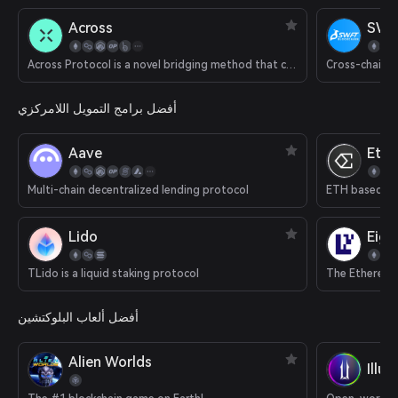
Across
SWF
Across Protocol is a novel bridging method that combines an optimistic oracle, bonded relayers and single-sided liquidity pools to provide decentralized instant transactions from rollup chains to Ethereum mainnet.
Cross-chain 
أفضل برامج التمويل اللامركزي
Aave
Eth
Multi-chain decentralized lending protocol
ETH based del
Lido
Eige
TLido is a liquid staking protocol
The Ethereum 
أفضل ألعاب البلوكتشين
Alien Worlds
Illu