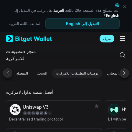
English
日本語
أنت تتصفّح هذه الصفحة حاليًا باللغة
العربية
. هل ترغب في التبديل إلى
Tiếng Việt
English
؟
Русский
المتابعة باللغة العربية
التبديل إلى English
Español (Latinoamérica)
Türkçe
تنزيل
Italiano
Français
متجر التطبيقات
Deutsch
اللامركزية
简体中文
繁體中文
Português (Portugal)
التوزيع المجاني
توصيات التطبيقات اللامركزية
السجل
المفضلة
Bahasa Indonesia
ภาษาไทย
العربية
أفضل منصة تداول لامركزية
हिन्दी
বাংলা
Uniswap V3
Español
Hype
Português (Brasil)
Decentralized trading protocol
Español (Argentina)