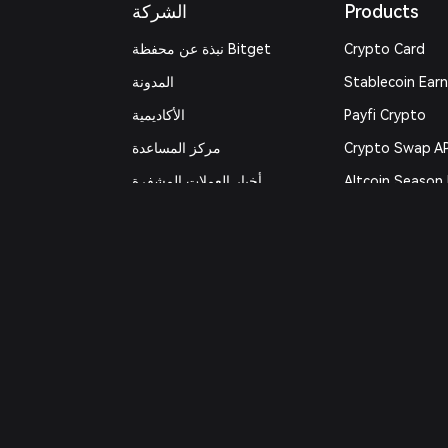
Products
الشركة
Crypto Card
نبذة عن محفظة Bitget
Stablecoin Ear
المدونة
Payfi Crypto
الأكاديمية
Crypto Swap AP
مركز المساعدة
Altcoin Season 
أخبار العملات المشفرة
Prediction Mark
اتصل بنا
DApp
مصادر حول العلامة التجارية
Trade
الوظائف
RWA
قنوات التحقق الرسمية
How to Buy
أدوات
الأمان
شراء العملات المشفرة