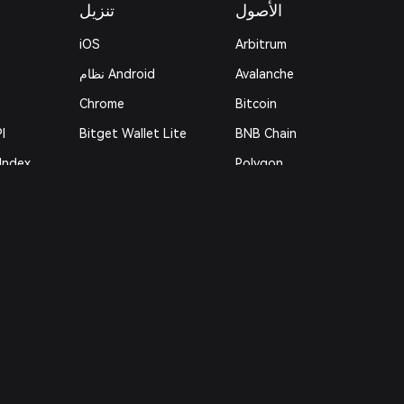
الأصول
تنزيل
iOS
Arbitrum
Avalanche
نظام Android
n
Chrome
Bitcoin
I
Bitget Wallet Lite
BNB Chain
Index
Polygon
ets
قانوني
سياسة الخصوصية
اتفاقية المستخدم
Risk Disclosure