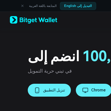
English
المتابعة باللغة العربية
التبديل إلى English
日本語
Tiếng Việt
Русский
Español (Latinoamérica)
Türkçe
Italiano
Français
Deutsch
简体中文
100,
انضم إلى
繁體中文
Português (Portugal)
Bahasa Indonesia
في تبني حرية التمويل
ภาษาไทย
العربية
हिन्दी
বাংলা
Chrome
تنزيل التطبيق
Español
Português (Brasil)
Español (Argentina)