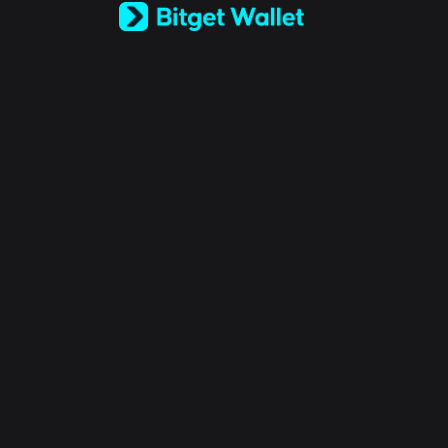
Español (Latinoamérica)
Türkçe
Italiano
Français
Deutsch
简体中文
繁體中文
Português (Portugal)
Bahasa Indonesia
ภาษาไทย
العربية
हिन्दी
বাংলা
Español
Português (Brasil)
Español (Argentina)
© 2018-2026 Bitget Wallet All Rights Reserved