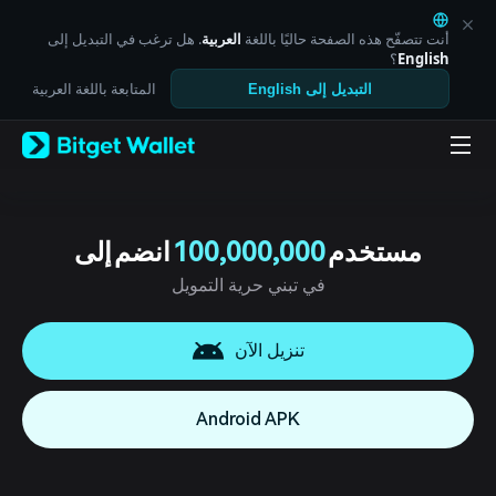
English
日本語
أنت تتصفّح هذه الصفحة حاليًا باللغة
العربية
. هل ترغب في التبديل إلى
Tiếng Việt
English
؟
Русский
المتابعة باللغة العربية
التبديل إلى English
Español (Latinoamérica)
Türkçe
Italiano
Français
Deutsch
简体中文
繁體中文
مستخدم
100,000,000
انضم إلى
Português (Portugal)
في تبني حرية التمويل
Bahasa Indonesia
ภาษาไทย
العربية
تنزيل الآن
हिन्दी
বাংলা
Español
Android APK
Português (Brasil)
Español (Argentina)