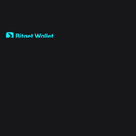
English
日本語
Tiếng Việt
Русский
الشركة
Español (Latinoamérica)
Türkçe
Bitget Wallet X
Italiano
Français
الأمان
Deutsch
简体中文
أدوات
繁體中文
Português (Portugal)
الأصول
Bahasa Indonesia
ภาษาไทย
Products
العربية
हिन्दी
قانوني
বাংলা