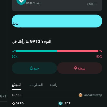
BNB Chain
≈ $
0.00
تبادل
تنزيل تطبيق محفظة Bitget
ما رأيك في GPTG اليوم؟
50
%
50
%
سيئة
جيد
رائجة
المعلومات
المجمّع
$8,158
PancakeSwap
GPTG with Bitget Wallet
GPTG
USDT