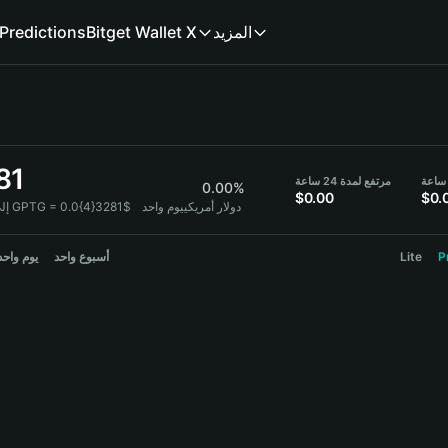
المزيد
Bitget Wallet X
Predictions
81
مرتفع لمدة 24 ساعة
0.00%
$0.00
$0.
1 GPTG = 0.0{4}3281$ دولار أمريكي
يوم واحد
PTG
P
Lite
أسبوع واحد
يوم واحد