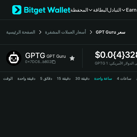
English
Earn
التبادل
البطاقة
المحفظة
日本語
Tiếng Việt
Русский
سعر
GPT Guru
أسعار العملات المشفرة
الصفحة الرئيسية
Español (Latinoamérica)
Türkçe
Italiano
$
0.0{4}32
GPTG
Français
GPT Guru
Deutsch
0x7DC6...b802
G إلى الدولار الأمريكي:
简体中文
GPTG Price Chart
繁體中文
4 ساعات
ساعة واحدة
30 دقيقة
15 دقيقة
5 دقائق
دقيقة واحدة
الوقت
Português (Portugal)
Bahasa Indonesia
ภาษาไทย
हिन्दी
বাংলা
Español
Português (Brasil)
Español (Argentina)