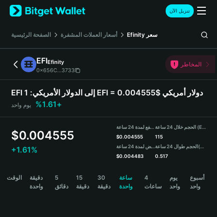
English
تنزيل الآن
日本語
Tiếng Việt
سعر
Efinity
أسعار العملات المشفرة
الصفحة الرئيسية
Русский
Español (Latinoamérica)
EFI
Efinity
Türkçe
المخاطر
0x656C...3733
Italiano
Français
1 EFI = 0.004555$ دولار أمريكي
EFI إلى الدولار الأمريكي:
Deutsch
+1.61%
يوم واحد
简体中文
繁體中文
الحجم خلال 24 ساعة (EFI)
مرتفع لمدة 24 ساعة
Português (Portugal)
$
0.004555
$
0.004555
115
Bahasa Indonesia
(USDT)
الحجم طوال 24 ساعة
منخفض لمدة 24 ساعة
+1.61%
ภาษาไทย
$
0.004483
0.517
हिन्दी
EFI Price Chart
أسبوع
يوم
4
ساعة
30
15
5
دقيقة
الوقت
বাংলা
واحد
واحد
ساعات
واحدة
دقيقة
دقيقة
دقائق
واحدة
Español
Português (Brasil)
Español (Argentina)