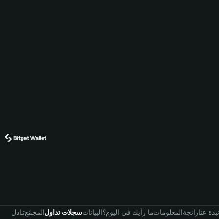
نبذة عنا
رائجة
المعلومات
ما رأيك في اليوم؟
البيانات
سجلات تداول
المجمّع
تبادل