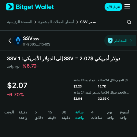
English
تنزيل الآن
日本語
Tiếng Việt
سعر
SSV
أسعار العملات المشفرة
الصفحة الرئيسية
Русский
Español (Latinoamérica)
SSV
SSV
Türkçe
المخاطر
0x9D65...7f54
Italiano
Français
1 SSV = 2.07$ دولار أمريكي
SSV إلى الدولار الأمريكي:
Deutsch
-6.70%
يوم واحد
简体中文
繁體中文
الحجم خلال 24 ساعة (SSV)
مرتفع لمدة 24 ساعة
Português (Portugal)
$
2.07
$
2.23
15.7K
Bahasa Indonesia
(USDT)
الحجم طوال 24 ساعة
منخفض لمدة 24 ساعة
-6.70%
ภาษาไทย
$
2.04
32.63K
हिन्दी
SSV Price Chart
أسبوع
يوم
4
ساعة
30
15
5
دقيقة
الوقت
বাংলা
واحد
واحد
ساعات
واحدة
دقيقة
دقيقة
دقائق
واحدة
Español
Português (Brasil)
Español (Argentina)