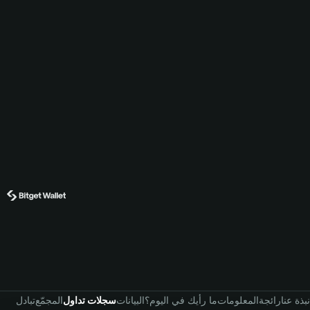
نبذة عنا
رائجة
المعلومات
ما رأيك في اليوم؟
البيانات
سجلات تداول
المجمّع
تبادل