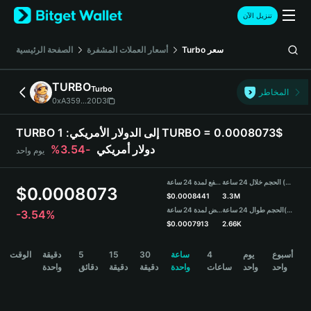
English
تنزيل الآن
日本語
Tiếng Việt
سعر
Turbo
أسعار العملات المشفرة
الصفحة الرئيسية
Русский
Español (Latinoamérica)
TURBO
Turbo
Türkçe
المخاطر
0xA359...20D3
Italiano
Français
TURBO إلى الدولار الأمريكي:
1 TURBO = 0.0008073$
Deutsch
دولار أمريكي
-3.54%
يوم واحد
简体中文
繁體中文
الحجم خلال 24 ساعة (TURBO)
مرتفع لمدة 24 ساعة
Português (Portugal)
$
0.0008073
$
0.0008441
3.3M
Bahasa Indonesia
(USDT)
الحجم طوال 24 ساعة
منخفض لمدة 24 ساعة
-3.54%
ภาษาไทย
$
0.0007913
2.66K
हिन्दी
TURBO Price Chart
أسبوع
يوم
4
ساعة
30
15
5
دقيقة
الوقت
বাংলা
واحد
واحد
ساعات
واحدة
دقيقة
دقيقة
دقائق
واحدة
Español
Português (Brasil)
Español (Argentina)