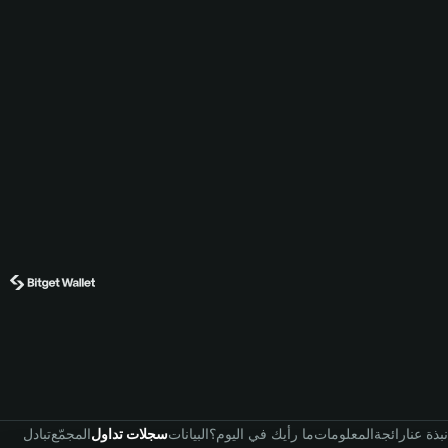
نبذة عنا
رائجة
المعلومات
ما رأيك في اليوم؟
البيانات
سجلات تداول
المجمّع
تبادل