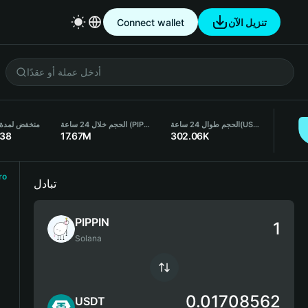
Connect wallet
تنزيل الآن
منخفض لمدة 24 ساع
الحجم خلال 24 ساعة (PIPPIN)
الحجم طوال 24 ساعة
(USDT)
638
17.67M
302.06K
ro
تبادل
PIPPIN
Solana
0.01708562
USDT