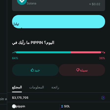
Solana
≈ $
0.02
تبادل
تنزيل تطبيق محفظة Bitget
ما رأيك في PIPPIN اليوم؟
64
%
36
%
سيئة
جيد
رائجة
المعلومات
المجمّع
$3,175,705
in with Bitget Wallet
pippin
SOL