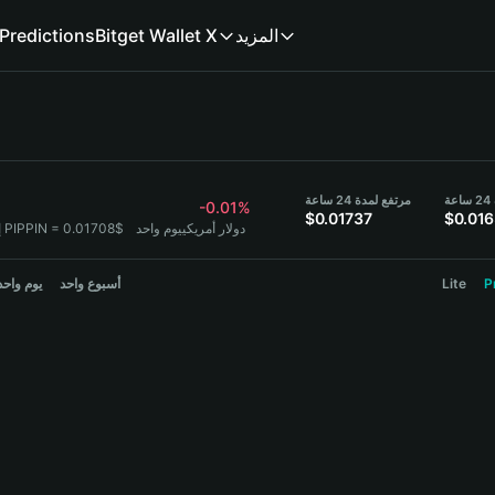
Predictions
Bitget Wallet X
المزيد
ة
مرتفع لمدة 24 ساعة
-0.01%
$0.01737
$0.01
1 PIPPIN = 0.01708$ دولار أمريكي
يوم واحد
:
يوم واحد
أسبوع واحد
Lite
P