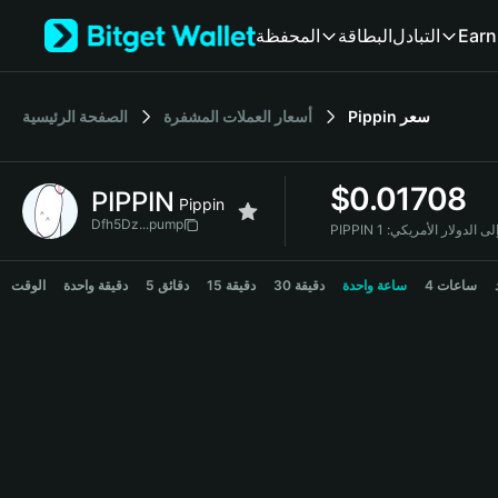
English
المحفظة
البطاقة
التبادل
Earn
日本語
Tiếng Việt
Русский
الصفحة الرئيسية
أسعار العملات المشفرة
Pippin
سعر
Español (Latinoamérica)
Türkçe
Italiano
$
0.01708
PIPPIN
Français
Pippin
Deutsch
Dfh5Dz...pump
PIPPIN إلى الدولار الأمريكي
简体中文
PIPPIN Price Chart
繁體中文
4 ساعات
ساعة واحدة
30 دقيقة
15 دقيقة
5 دقائق
دقيقة واحدة
الوقت
Português (Portugal)
Bahasa Indonesia
ภาษาไทย
हिन्दी
বাংলা
Español
Português (Brasil)
Español (Argentina)