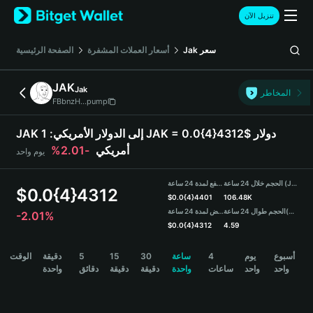
English
تنزيل الآن
日本語
Tiếng Việt
سعر
Jak
أسعار العملات المشفرة
الصفحة الرئيسية
Русский
Español (Latinoamérica)
JAK
Jak
Türkçe
المخاطر
FBbnzH...pump
Italiano
Français
JAK إلى الدولار الأمريكي:
1 JAK = 0.0{4}4312$ دولار
Deutsch
أمريكي
-2.01%
يوم واحد
简体中文
繁體中文
الحجم خلال 24 ساعة (JAK)
مرتفع لمدة 24 ساعة
Português (Portugal)
$
0.0{4}4312
$
0.0{4}4401
106.48K
Bahasa Indonesia
(USDT)
الحجم طوال 24 ساعة
منخفض لمدة 24 ساعة
-2.01%
ภาษาไทย
$
0.0{4}4312
4.59
हिन्दी
JAK Price Chart
أسبوع
يوم
4
ساعة
30
15
5
دقيقة
الوقت
বাংলা
واحد
واحد
ساعات
واحدة
دقيقة
دقيقة
دقائق
واحدة
Español
Português (Brasil)
Español (Argentina)