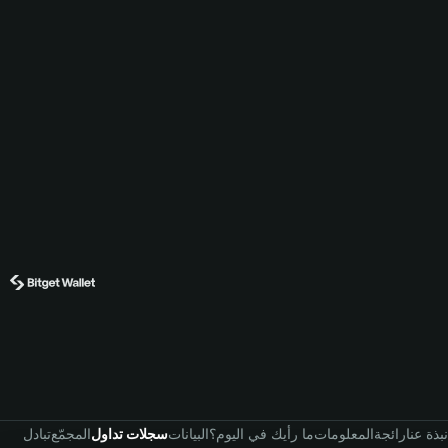
نبذة عنا
رائجة
المعلومات
ما رأيك في اليوم؟
البيانات
سجلات تداول
المجمّع
تبادل