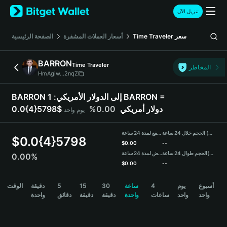
English
تنزيل الآن
日本語
Tiếng Việt
سعر
Time Traveler
أسعار العملات المشفرة
الصفحة الرئيسية
Русский
Español (Latinoamérica)
BARRON
Time Traveler
Türkçe
المخاطر
HmAgiw...2nqZ
Italiano
Français
BARRON إلى الدولار الأمريكي:
1 BARRON =
Deutsch
0.0{4}5798$ دولار أمريكي
0.00%
يوم واحد
简体中文
繁體中文
الحجم خلال 24 ساعة (BARRON)
مرتفع لمدة 24 ساعة
Português (Portugal)
$
0.0{4}5798
$
0.00
--
Bahasa Indonesia
(USDT)
الحجم طوال 24 ساعة
منخفض لمدة 24 ساعة
0.00%
ภาษาไทย
$
0.00
--
हिन्दी
BARRON Price Chart
أسبوع
يوم
4
ساعة
30
15
5
دقيقة
الوقت
বাংলা
واحد
واحد
ساعات
واحدة
دقيقة
دقيقة
دقائق
واحدة
Español
Português (Brasil)
Español (Argentina)