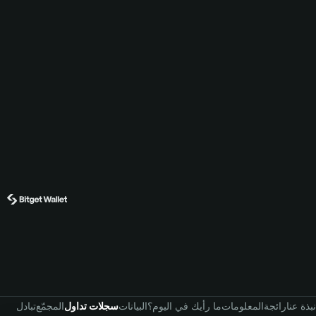
نبذة عنا
رائجة
المعلومات
ما رأيك في اليوم؟
البيانات
سجلات تداول
المجمّع
تبادل