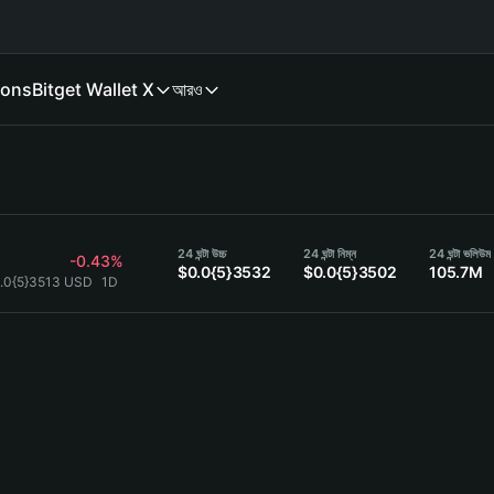
ions
Bitget Wallet X
আরও
24 ঘন্টা উচ্চ
24 ঘন্টা নিম্ন
24 ঘন্টা ভলিউম
-0.43%
$0.0{5}3532
$0.0{5}3502
105.7M
.0{5}3513 USD
1D