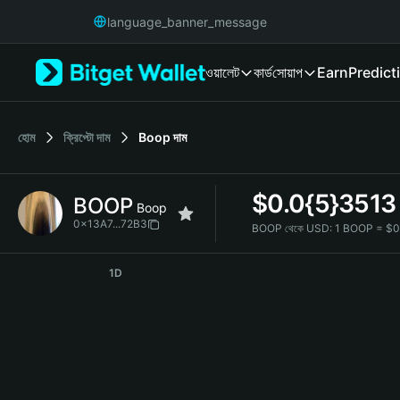
English
language_banner_message
日本語
Tiếng Việt
ওয়ালেট
কার্ড
সোয়াপ
Earn
Predict
Русский
Español (Latinoamérica)
Türkçe
Italiano
হোম
ক্রিপ্টো দাম
Boop
দাম
Français
Deutsch
$
0.0{5}3513
BOOP
简体中文
Boop
繁體中文
0x13A7...72B3
BOOP থেকে USD:
1 BOOP = $0
Português (Portugal)
BOOP Price Chart
Bahasa Indonesia
1D
ภาษาไทย
हिन्दी
বাংলা
Español
Português (Brasil)
Español (Argentina)