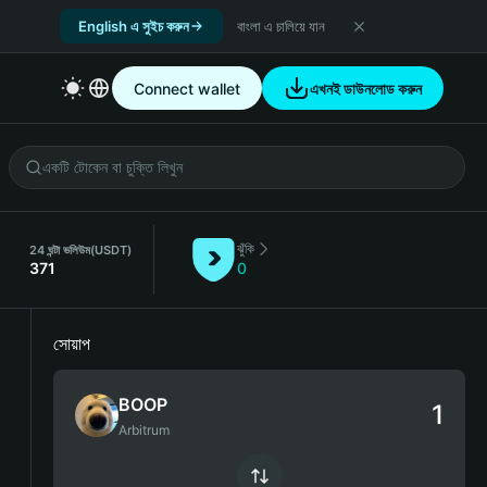
English এ সুইচ করুন
বাংলা এ চালিয়ে যান
Connect wallet
এখনই ডাউনলোড করুন
ঝুঁকি
24 ঘন্টা ভলিউম
(USDT)
371
0
সোয়াপ
BOOP
Arbitrum