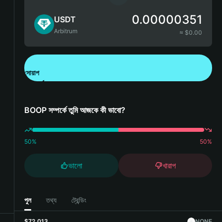
0.00000351
USDT
Arbitrum
≈ $
0.00
সোয়াপ
Bitget Wallet ডাউনলোড করুন
BOOP সম্পর্কে তুমি আজকে কী ভাবো?
50
%
50
%
ভালো
খারাপ
পুল
তথ্য
ট্রেন্ডিং
$72,013
NONE