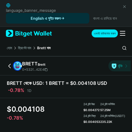
English
日本語
language_banner_message
Tiếng Việt
English এ সুইচ করুন
বাংলা এ চালিয়ে যান
Русский
Español (Latinoamérica)
এখনই ডাউনলোড করুন
Türkçe
Italiano
হোম
ক্রিপ্টো দাম
Brett
দাম
Français
Deutsch
BRETT
Brett
ঝুঁকি
简体中文
0x532f...42E4
繁體中文
Português (Portugal)
BRETT থেকে USD:
1 BRETT = $0.004108 USD
Bahasa Indonesia
-0.78%
1D
ภาษาไทย
हिन्दी
24 ঘন্টা উচ্চ
24 ঘন্টা ভলিউম
$
0.004108
বাংলা
$
0.004272
57.25M
Español
24 ঘন্টা নিম্ন
24 ঘন্টা ভলিউম
(USDT)
-0.78%
$
0.004053
235.22K
Português (Brasil)
Español (Argentina)
BRETT Price Chart