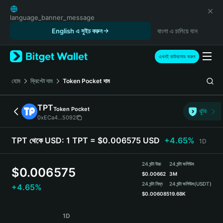
English
日本語
language_banner_message
Tiếng Việt
English এ সুইচ করুন
বাংলা এ চালিয়ে যান
Русский
Español (Latinoamérica)
এখনই ডাউনলোড করুন
Türkçe
Italiano
হোম
ক্রিপ্টো দাম
Token Pocket
দাম
Français
Deutsch
TPT
Token Pocket
ঝুঁকি
简体中文
0xECa4...5092
繁體中文
Português (Portugal)
TPT থেকে USD:
1 TPT = $0.006575 USD
+4.65%
1D
Bahasa Indonesia
ภาษาไทย
24 ঘন্টা উচ্চ
24 ঘন্টা ভলিউম
$
0.006575
हिन्दी
$
0.00662
3M
বাংলা
24 ঘন্টা নিম্ন
24 ঘন্টা ভলিউম
(USDT)
+4.65%
$
0.006085
19.68K
Español
Português (Brasil)
TPT Price Chart
1D
Español (Argentina)