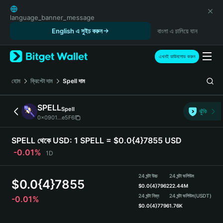
English
日本語
language_banner_message
Tiếng Việt
English এ সুইচ করুন
বাংলা এ চালিয়ে যান
Русский
Español (Latinoamérica)
এখনই ডাউনলোড করুন
Türkçe
Italiano
হোম
ক্রিপ্টো দাম
Spell
দাম
Français
Deutsch
SPELL
Spell
ঝুঁকি
简体中文
0x0901...e5F6
繁體中文
Português (Portugal)
SPELL থেকে USD:
1 SPELL = $0.0{4}7855 USD
Bahasa Indonesia
-0.01%
1D
ภาษาไทย
हिन्दी
24 ঘন্টা উচ্চ
24 ঘন্টা ভলিউম
$
0.0{4}7855
বাংলা
$
0.0{4}7962
22.44M
Español
24 ঘন্টা নিম্ন
24 ঘন্টা ভলিউম
(USDT)
-0.01%
$
0.0{4}7796
1.76K
Português (Brasil)
Español (Argentina)
SPELL Price Chart