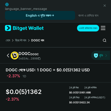
English
日本語
language_banner_message
Tiếng Việt
English এ সুইচ করুন
বাংলা এ চালিয়ে যান
Русский
Español (Latinoamérica)
এখনই ডাউনলোড করুন
Türkçe
Italiano
হোম
ক্রিপ্টো দাম
DOGC
দাম
Français
Deutsch
DOGC
DOGC
ঝুঁকি
简体中文
0xEEAc...2898
繁體中文
Português (Portugal)
DOGC থেকে USD:
1 DOGC = $0.0{5}1362 USD
Bahasa Indonesia
-2.37%
1D
ภาษาไทย
हिन्दी
24 ঘন্টা উচ্চ
24 ঘন্টা ভলিউম
$
0.0{5}1362
বাংলা
$
0.0{5}1395
1.69B
Español
24 ঘন্টা নিম্ন
24 ঘন্টা ভলিউম
(USDT)
-2.37%
$
0.0{5}1362
2.3K
Português (Brasil)
Español (Argentina)
DOGC Price Chart