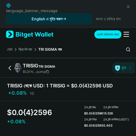
English
日本語
language_banner_message
Tiếng Việt
English এ সুইচ করুন
বাংলা এ চালিয়ে যান
Русский
Español (Latinoamérica)
এখনই ডাউনলোড করুন
Türkçe
Italiano
হোম
ক্রিপ্টো দাম
TRI SIGMA
দাম
Français
Deutsch
TRISIG
TRI SIGMA
ঝুঁকি
简体中文
BLDiYc...pump
繁體中文
Português (Portugal)
TRISIG থেকে USD:
1 TRISIG = $0.0{4}2596 USD
Bahasa Indonesia
+0.08%
1D
ภาษาไทย
हिन्दी
24 ঘন্টা উচ্চ
24 ঘন্টা ভলিউম
$
0.0{4}2596
বাংলা
$
0.0{4}2596
15.52K
Español
24 ঘন্টা নিম্ন
24 ঘন্টা ভলিউম
(USDT)
+0.08%
$
0.0{4}2593
0.403
Português (Brasil)
Español (Argentina)
TRISIG Price Chart