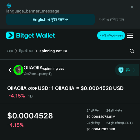
English
日本語
language_banner_message
Tiếng Việt
English এ সুইচ করুন
বাংলা এ চালিয়ে যান
Русский
Español (Latinoamérica)
এখনই ডাউনলোড করুন
Türkçe
Italiano
হোম
ক্রিপ্টো দাম
spinning cat
দাম
Français
Deutsch
OIIAOIIA
spinning cat
ঝুঁকি
简体中文
VaxZxm...pump
繁體中文
Português (Portugal)
OIIAOIIA থেকে USD:
1 OIIAOIIA = $0.0004528 USD
Bahasa Indonesia
-4.15%
1D
ภาษาไทย
हिन्दी
24 ঘন্টা উচ্চ
24 ঘন্টা ভলিউম
$
0.0004528
বাংলা
$
0.0004807
8.81M
Español
24 ঘন্টা নিম্ন
24 ঘন্টা ভলিউম
(USDT)
-4.15%
$
0.0004528
3.98K
Português (Brasil)
Español (Argentina)
OIIAOIIA Price Chart