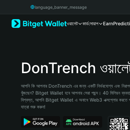
English
language_banner_message
日本語
Tiếng Việt
ওয়ালেট
কার্ড
সোয়াপ
Earn
Predict
Русский
Español (Latinoamérica)
Türkçe
Italiano
Français
Deutsch
DonTrench ওয়ালে
简体中文
繁體中文
Português (Portugal)
আপনি কি আপনার DonTrench এর জন্য একটি নির্ভরযোগ্য এবং নিরাপদ ক
Bahasa Indonesia
খুঁজছেন? Bitget Wallet হবে আপনার সেরা পছন্দ। 40 মিলিয়ন ব্যবহারকা
ภาษาไทย
বিশ্বস্ত, আপনি Bitget Wallet এ অবাধে Web3 এক্সপ্লোর করতে 
हिन्दी
যাত্রা শুরু করুন!
বাংলা
Español
Português (Brasil)
Español (Argentina)