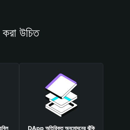
 করা উচিত
হবিল
DApp অতিরিক্ত অনুমোদনের ঝুঁকি