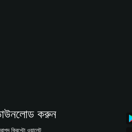
াউনলোড করুন
রাপদ ক্রিপ্টো ওয়ালেট