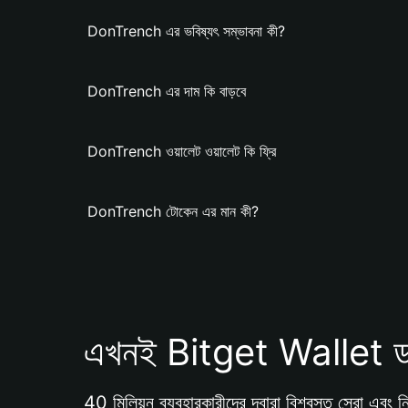
DonTrench এর ভবিষ্যৎ সম্ভাবনা কী?
DonTrench এর দাম কি বাড়বে
DonTrench ওয়ালেট ওয়ালেট কি ফ্রি
DonTrench টোকেন এর মান কী?
এখনই Bitget Wallet ড
40 মিলিয়ন ব্যবহারকারীদের দ্বারা বিশ্বস্ত সেরা এবং নি