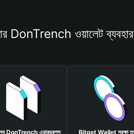
র DonTrench ওয়ালেট ব্যবহার
ূল্যে DonTrench এয়ারড্রপস
Bitget Wallet সুরক্ষা ত