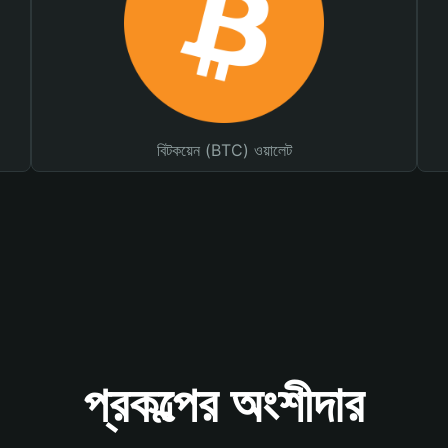
বিটকয়েন (BTC) ওয়ালেট
প্রকল্পের অংশীদার