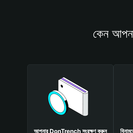
কেন আপনা
আপনার DonTrench সংরক্ষণ করুন
বিনাম