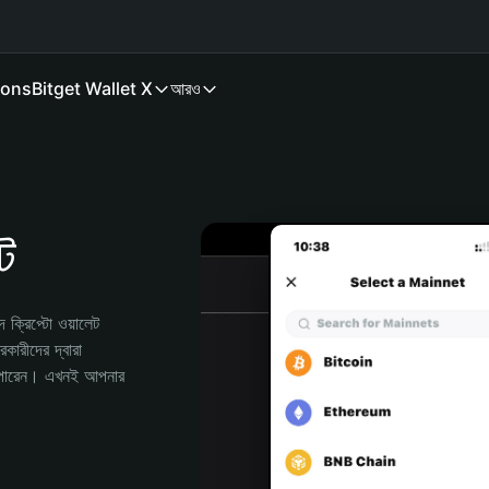
ions
Bitget Wallet X
আরও
ট
্রিপ্টো ওয়ালেট 
রীদের দ্বারা 
পারেন। এখনই আপনার 