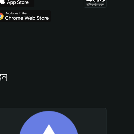
ডাউনলোড করুন
েন