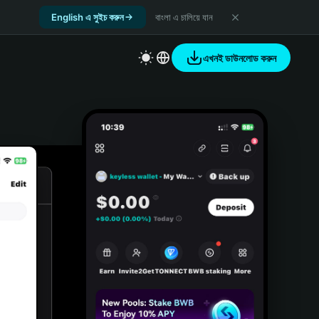
English এ সুইচ করুন
বাংলা এ চালিয়ে যান
এখনই ডাউনলোড করুন