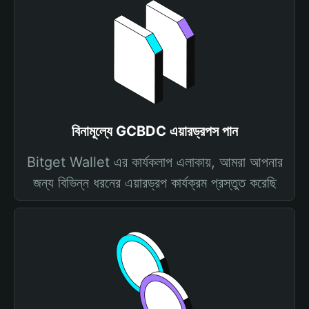
বিনামূল্যে GCBDC এয়ারড্রপস পান
Bitget Wallet এর কার্যকলাপ এলাকায়, আমরা আপনার
জন্য বিভিন্ন ধরনের এয়ারড্রপ কার্যক্রম প্রস্তুত করেছি