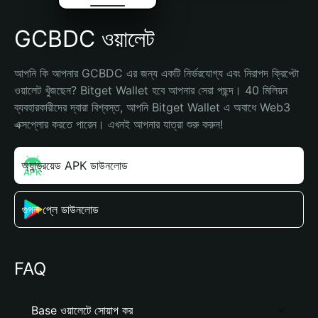
GCBDC ওয়ালেট
আপনি কি আপনার GCBDC এর জন্য একটি নির্ভরযোগ্য এবং নিরাপদ ক্রিপ্টো 
ওয়ালেট খুঁজছেন? Bitget Wallet হবে আপনার সেরা পছন্দ। 40 মিলিয়ন 
ব্যবহারকারীদের দ্বারা বিশ্বস্ত, আপনি Bitget Wallet এ অবাধে Web3 
এক্সপ্লোর করতে পারেন। এখনই আপনার যাত্রা শুরু করুন!
অ্যান্ড্রয়েড APK ডাউনলোড
গুগল প্লে ডাউনলোড
FAQ
Base ওয়ালেটে সোয়াপ কর