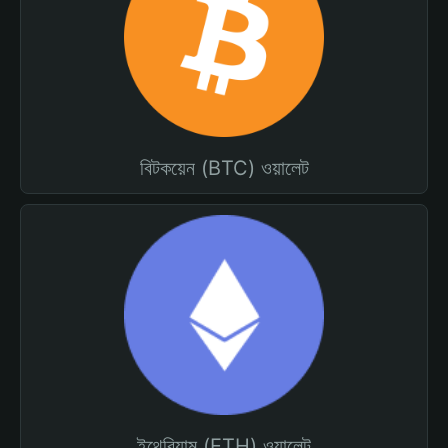
বিটকয়েন (BTC) ওয়ালেট
ইথেরিয়াম (ETH) ওয়ালেট