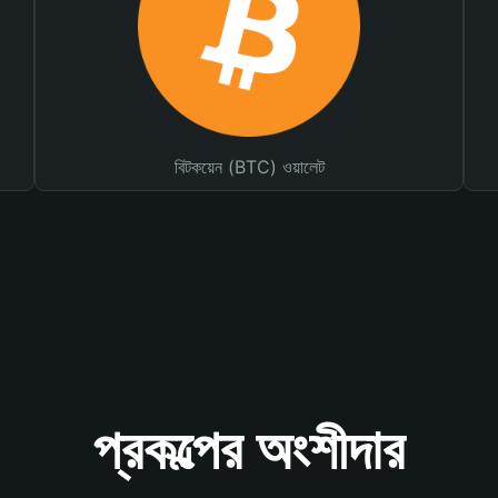
বিটকয়েন (BTC) ওয়ালেট
প্রকল্পের অংশীদার