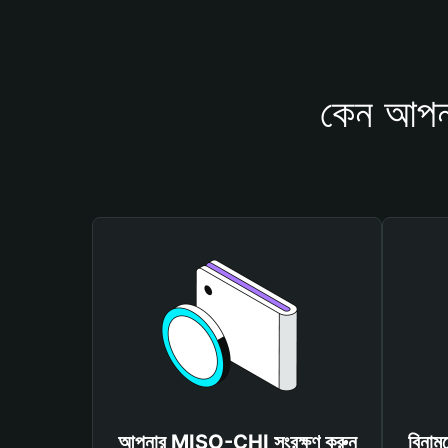
কেন আপন
আপনার MISO-CHI সংরক্ষণ করুন
বিনাম