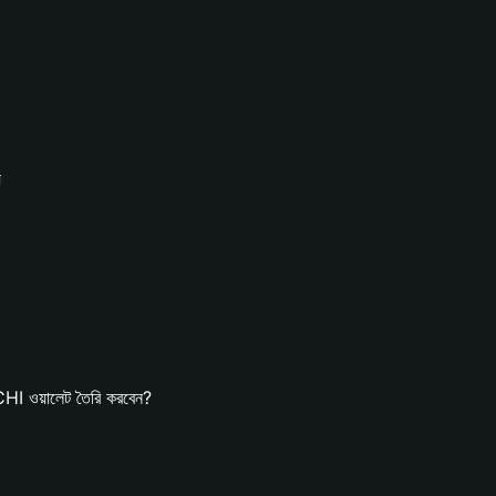
য
I ওয়ালেট তৈরি করবেন?