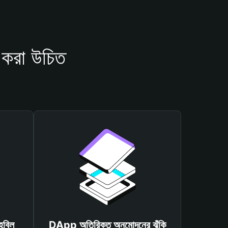
করা উচিত
হবিল
DApp অতিরিক্ত অনুমোদনের ঝুঁকি