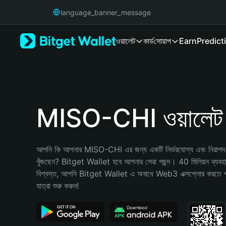
English
language_banner_message
日本語
Tiếng Việt
ওয়ালেট
কার্ড
সোয়াপ
Earn
Predict
Русский
Español (Latinoamérica)
Türkçe
Italiano
Français
Deutsch
MISO-CHI ওয়ালেট
简体中文
繁體中文
Português (Portugal)
আপনি কি আপনার MISO-CHI এর জন্য একটি নির্ভরযোগ্য এবং নিরাপদ ক্
Bahasa Indonesia
খুঁজছেন? Bitget Wallet হবে আপনার সেরা পছন্দ। 40 মিলিয়ন ব্যবহারকা
ภาษาไทย
বিশ্বস্ত, আপনি Bitget Wallet এ অবাধে Web3 এক্সপ্লোর করতে 
हिन्दी
যাত্রা শুরু করুন!
বাংলা
Español
Português (Brasil)
Español (Argentina)