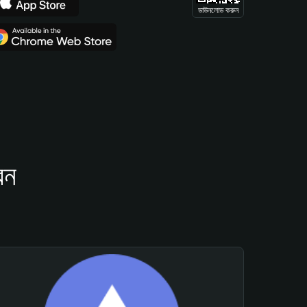
ডাউনলোড করুন
েন