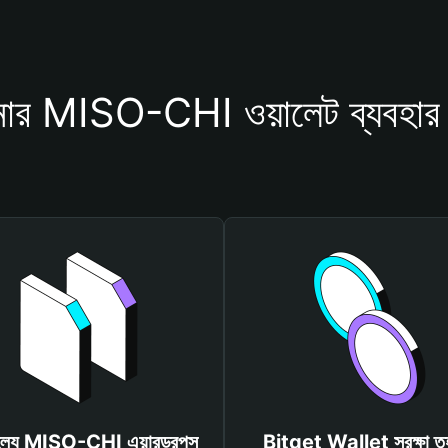
ার MISO-CHI ওয়ালেট ব্যবহার 
ূল্যে MISO-CHI এয়ারড্রপস
Bitget Wallet সুরক্ষা ত