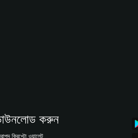
াউনলোড করুন
রাপদ ক্রিপ্টো ওয়ালেট