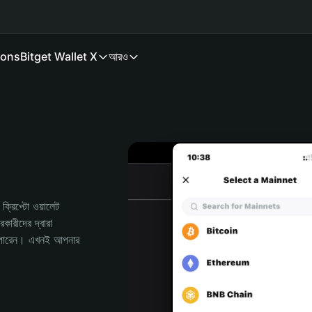
ions
Bitget Wallet X
আরও
রিপ্টো ওয়ালেট 
রীদের দ্বারা 
পারেন। এখনই আপনার 