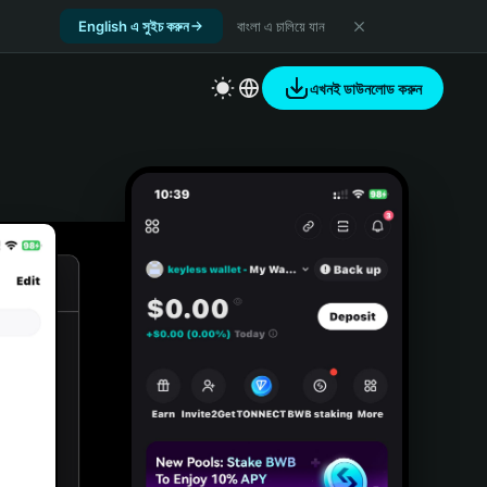
English এ সুইচ করুন
বাংলা এ চালিয়ে যান
এখনই ডাউনলোড করুন