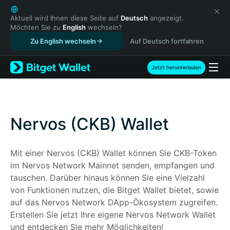
English
日本語
Aktuell wird Ihnen diese Seite auf
Deutsch
angezeigt.
Möchten Sie zu
English
wechseln?
Tiếng Việt
Zu English wechseln
Auf Deutsch fortfahren
Русский
Español (Latinoamérica)
Türkçe
Jetzt herunterladen
Italiano
Français
Deutsch
简体中文
Nervos (CKB) Wallet
繁體中文
Português (Portugal)
Mit einer Nervos (CKB) Wallet können Sie CKB-Token 
Bahasa Indonesia
im Nervos Network Mainnet senden, empfangen und 
ภาษาไทย
tauschen. Darüber hinaus können Sie eine Vielzahl 
हिन्दी
von Funktionen nutzen, die Bitget Wallet bietet, sowie 
বাংলা
auf das Nervos Network DApp-Ökosystem zugreifen. 
Español
Erstellen Sie jetzt Ihre eigene Nervos Network Wallet 
Português (Brasil)
und entdecken Sie mehr Möglichkeiten!
Español (Argentina)