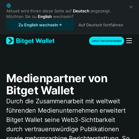
English
日本語
Aktuell wird Ihnen diese Seite auf
Deutsch
angezeigt.
Möchten Sie zu
English
wechseln?
Tiếng Việt
Zu English wechseln
Auf Deutsch fortfahren
Русский
Español (Latinoamérica)
Türkçe
Jetzt herunterladen
Italiano
Français
Deutsch
简体中文
Medienpartner von
繁體中文
Português (Portugal)
Bitget Wallet
Bahasa Indonesia
ภาษาไทย
Durch die Zusammenarbeit mit weltweit
हिन्दी
führenden Medienunternehmen erweitert
বাংলা
Bitget Wallet seine Web3-Sichtbarkeit
Español
durch vertrauenswürdige Publikationen
Português (Brasil)
Español (Argentina)
sowie mehrsprachige Berichterstattung. So