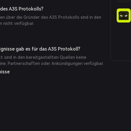
Lücke zwischen Entwicklern und Nutzern schließen,
tplatz für Smart NFTs geschaffen wird.
 des A3S Protokolls?
en über die Gründer des A3S Protokolls sind in den
n nicht verfügbar.
ignisse gab es für das A3S Protokoll?
 sind in den bereitgestellten Quellen keine
ne, Partnerschaften oder Ankündigungen verfügbar.
nisse