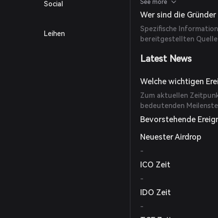
Dieser Ansatz soll die 
See more
Social
indem ein offener Mark
Wer sind die Gründer
Spezifische Information
Leihen
bereitgestellten Quelle
Latest News
Welche wichtigen Ere
Zum aktuellen Zeitpunkt
bedeutenden Meilenstei
Bevorstehende Ereig
Neuester Airdrop
-
ICO Zeit
-
IDO Zeit
-