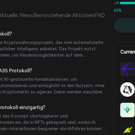
50%
Aktuelle News
Bevorstehende Aktionen
FAQ
okoll?
ein Kryptowährungsprojekt, das eine automatisierte
tlicher Intelligenz anbietet. Das Projekt nutzt
Curren
thmen, um Handelsmöglichkeiten auf dem
 identifizieren.
A3S Protokoll?
et KI-gesteuerte Handelsanalysen, um
utomatisieren und ermöglicht es den Nutzern, ohne
m Kryptomarkt zu agieren. Dabei werden maschinelle
zt, um Marktdaten zu analysieren und
s auszuführen.
otokoll einzigartig?
rt das Konzept übertragbarer und
ssen ein, die in NFTs gekapselt sind, wodurch
ain-Interaktionen bequemer durchführen können.