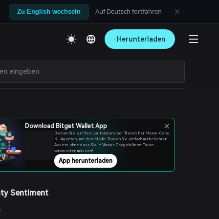
Auf Deutsch fortfahren
Zu English wechseln
Herunterladen
Download Bitget Wallet App
Bleiben Sie auf dem Laufenden über Trends bei Meme-Coins,
KI-Agenten und dem Markt. Traden Sie einfach mit beliebten
Assets, ohne dass Sie im Voraus Gasgebühren-Token
vorbereiten müssen!
App herunterladen
ty Sentiment
s