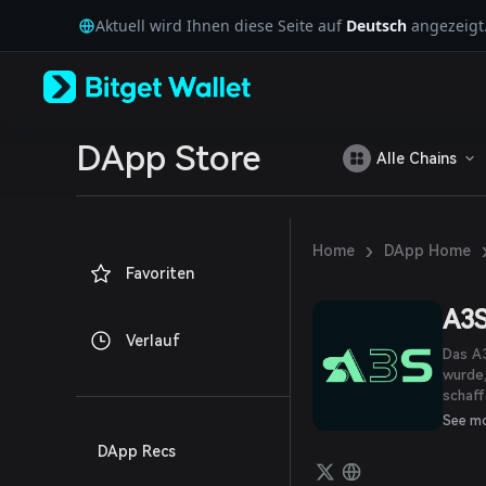
English
Aktuell wird Ihnen diese Seite auf
Deutsch
angezeigt
日本語
Tiếng Việt
Русский
Español (Latinoamérica)
Türkçe
Italiano
DApp Store
Alle Chains
Français
Deutsch
简体中文
繁體中文
›
Home
DApp Home
Português (Portugal)
Favoriten
Bahasa Indonesia
ภาษาไทย
A3S
العربية
Verlauf
हिन्दी
Das A3
বাংলা
wurde
schaff
Español
und Tr
Português (Brasil)
See m
Integr
Español (Argentina)
DApp Recs
grund