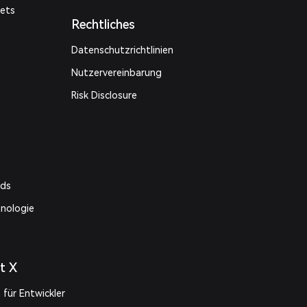
kets
Rechtliches
Datenschutzrichtlinien
Nutzervereinbarung
Risk Disclosure
nds
hnologie
et X
für Entwickler