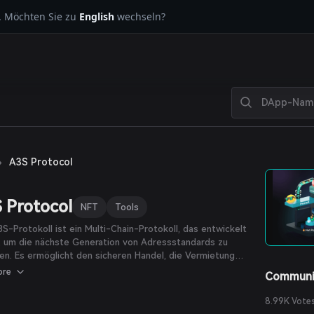
. Möchten Sie zu
English
wechseln?
›
A3S Protocol
 Protocol
NFT
Tools
S-Protokoll ist ein Multi-Chain-Protokoll, das entwickelt
, um die nächste Generation von Adressstandards zu
en. Es ermöglicht den sicheren Handel, die Vermietung
euhandverwaltung von Adressen, bietet Liquidität und
ore
Communi
ationsmöglichkeiten und erlaubt es, diese als
legenden On-Chain-Service zu bewerten.
8.99K Vote