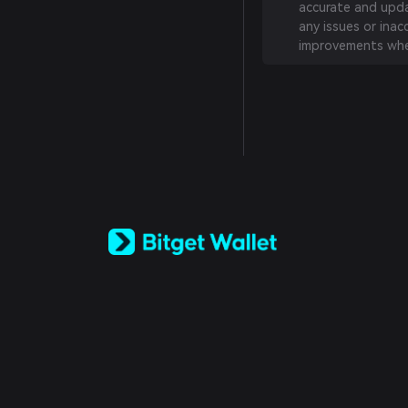
accurate and updat
any issues or inac
improvements whe
English
日本語
Tiếng Việt
Русский
Español (Latinoamérica)
Türkçe
Italiano
Français
Deutsch
简体中文
繁體中文
Português (Portugal)
Bahasa Indonesia