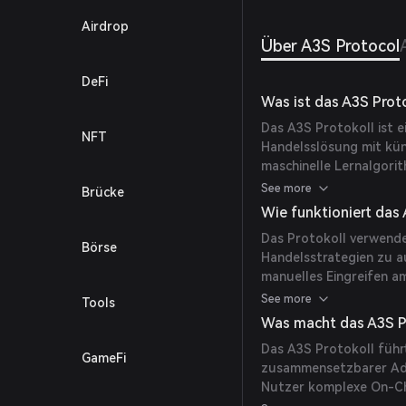
Airdrop
Über A3S Protocol
DeFi
Was ist das A3S Prot
Das A3S Protokoll ist 
NFT
Handelsslösung mit küns
maschinelle Lernalgori
Kryptowährungsmarkt zu
See more
Brücke
Wie funktioniert das 
Das Protokoll verwend
Börse
Handelsstrategien zu a
manuelles Eingreifen a
Lernalgorithmen genut
See more
Tools
dementsprechend Trade
Was macht das A3S Pr
Das A3S Protokoll füh
GameFi
zusammensetzbarer Adre
Nutzer komplexe On-Ch