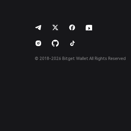
ภาษาไทย
العربية
हिन्दी
বাংলা
Español
Português (Brasil)
Español (Argentina)
© 2018-2026 Bitget Wallet All Rights Reserved