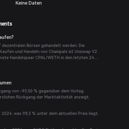
Keine Daten
ments
aufen?
 dezentralen Börsen gehandelt werden. Die
Kaufen und Handeln von Chainpals ist Uniswap V2
tivste Handelspaar CPAL/WETH in den letzten 24
umen von 83,99 $ aufweist.
lumen
ckgang von -95,50 % gegenüber dem Vortag
rzlichen Rückgang der Marktaktivität anzeigt.
 2024, was 98,3 % unter dem aktuellen Preis liegt.