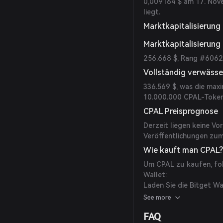
0,009164 $ am 17. Nov
liegt.
Marktkapitalisierun
Marktkapitalisierung
256.668 $, Rang #6062
Vollständig verwäss
336.569 $, was die maxim
10.000.000 CPAL-Token
CPAL Preisprognose
Derzeit liegen keine V
Veröffentlichungen zum
Wie kauft man CPAL
Um CPAL zu kaufen, fol
Wallet:
Laden Sie die Bitget Wa
die Bitget Wallet App v
See more
herunter.
FAQ
Erstellen Sie ein Konto: