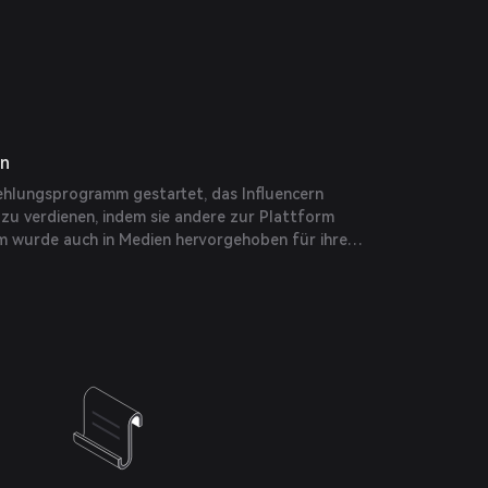
en
ehlungsprogramm gestartet, das Influencern
 zu verdienen, indem sie andere zur Plattform
rm wurde auch in Medien hervorgehoben für ihre
e, die darauf abzielen, die Online-Sicherheit bei
u verbessern.