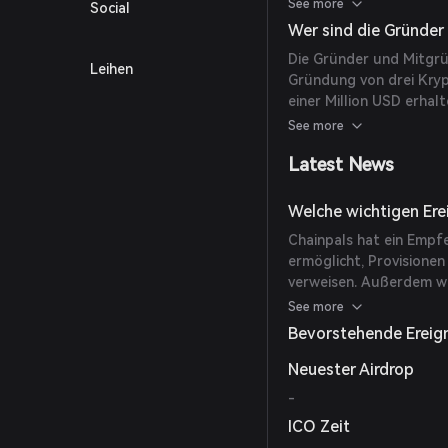
auszuführen. Es erlaub
See more
Social
Preis und Prozentwerten
Wer sind die Gründer
Notwendigkeit, Wallets
Die Gründer und Mitgrü
Plattform legt zudem g
Leihen
Gründung von drei Kryp
Benutzerdaten und 2FA
einer Million USD erha
Jahrzehnt Erfahrung i
See more
Entwickler mit mehr al
Latest News
Entwicklung.
Welche wichtigen Ere
Chainpals hat ein Empf
ermöglicht, Provisionen
verweisen. Außerdem wu
Treuhanddienste vorgest
See more
Transaktionen verbesser
Bevorstehende Ereig
Neuester Airdrop
-
ICO Zeit