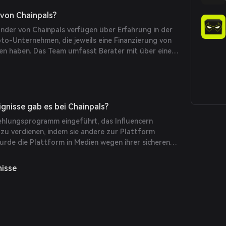
t den Handel basierend auf Marktkapitalisierung,
 direkt von Telegram aus und eliminiert die
 von Chainpals?
 mit langsamen DEX-Oberflächen zu verbinden. Die
nder von Chainpals verfügen über Erfahrung in der
roßen Wert auf Sicherheit mit verschlüsselten
to-Unternehmen, die jeweils eine Finanzierung von
-Logins.
lten haben. Das Team umfasst Berater mit über einem
n Softwareentwicklung und Projektberatung sowie
s fünf Jahren Erfahrung in Software- und Blockchain-
ignisse gab es bei Chainpals?
ehlungsprogramm eingeführt, das Influencern
 zu verdienen, indem sie andere zur Plattform
rde die Plattform in Medien wegen ihrer sicheren
ellt, die die Online-Sicherheit bei Krypto-
n sollen.
nisse