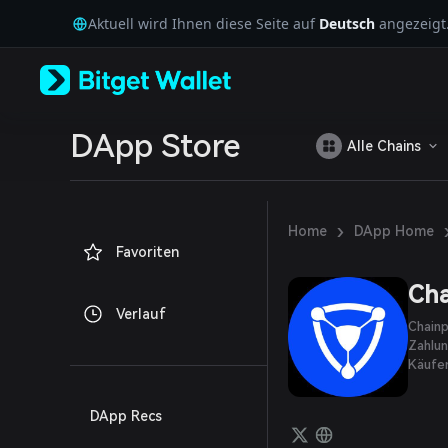
English
Aktuell wird Ihnen diese Seite auf
Deutsch
angezeigt
日本語
Tiếng Việt
Русский
Español (Latinoamérica)
Türkçe
Italiano
DApp Store
Alle Chains
Français
Deutsch
简体中文
繁體中文
›
Home
DApp Home
Português (Portugal)
Favoriten
Bahasa Indonesia
ภาษาไทย
Cha
العربية
Verlauf
हिन्दी
Chain
বাংলা
Zahlun
Käufer
Español
Português (Brasil)
Español (Argentina)
DApp Recs