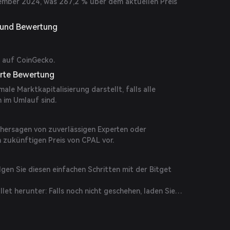
ember 2024, was 267,2 % über dem aktuellen Preis
g und Bewertung
 auf CoinGecko.
erte Bewertung
ale Marktkapitalisierung darstellt, falls alle
 im Umlauf sind.
orhersagen von zuverlässigen Experten oder
 zukünftigen Preis von CPAL vor.
?
gen Sie diesen einfachen Schritten mit der Bitget
llet herunter: Falls noch nicht geschehen, laden Sie
on der offiziellen Webseite oder Ihrem App Store
 Öffnen Sie die App und erstellen Sie ein neues