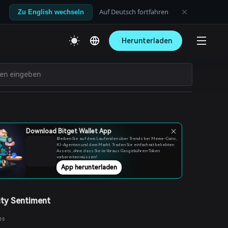
Auf Deutsch fortfahren
Zu English wechseln
Herunterladen
Download Bitget Wallet App
Bleiben Sie auf dem Laufenden über Trends bei Meme-Coins,
KI-Agenten und dem Markt. Traden Sie einfach mit beliebten
Assets, ohne dass Sie im Voraus Gasgebühren-Token
vorbereiten müssen!
App herunterladen
ty Sentiment
es