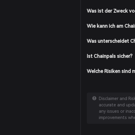
Konto, indem Sie den A
sicher, dass Sie Ihr Ko
Was ist der Zweck vo
Laden Sie Ihre Wallet a
Kryptowährungen übert
Wie kann ich am Cha
unterstützte Zahlungs
Navigieren Sie zum Mar
und suchen Sie nach CP
Was unterscheidet C
Platzieren Sie Ihre Bes
CPAL/USDT), geben Sie 
Ist Chainpals sicher?
bestätigen Sie Ihre Be
zu Ihrer Wallet hinzuge
Welche Risiken sind 
Disclaimer and Ri
accurate and updat
any issues or inac
improvements whe