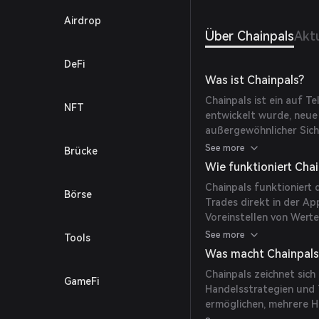
Airdrop
Über Chainpals
Akt
DeFi
Was ist Chainpals?
Chainpals ist ein auf T
NFT
entwickelt wurde, neue
außergewöhnlicher Sich
ermöglicht benutzerdef
See more
Brücke
Text-zu-Handel KI, wo
Wie funktioniert Cha
einzigen Befehl ausgef
Chainpals funktioniert
Marktkapitalisierung, P
Börse
Trades direkt in der A
Konten aus traden, ohn
Voreinstellen von Wert
müssen.
von Transaktionen für s
See more
Tools
neuartigen Simulator u
Was macht Chainpals 
und renommierten Scann
Chainpals zeichnet sich
Handelserlebnisse zu g
GameFi
Handelsstrategien und 
ermöglichen, mehrere H