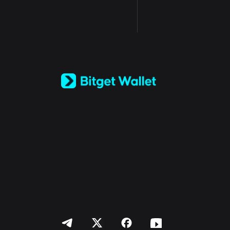
English
日本語
Tiếng Việt
Русский
Español (Latinoamérica)
Türkçe
Italiano
Français
Deutsch
简体中文
繁體中文
Português (Portugal)
Bahasa Indonesia
ภาษาไทย
العربية
हिन्दी
বাংলা
Español