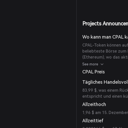
Projects Announce
Wo kann man CPAL k
CPAL-Token können auf
beliebteste Börse zum 
(Ethereum), wo das ak
Stunden ein Handelsvol
See more
CPAL Preis
Tägliches Handelsvo
83,99 $, was einem Rü
entspricht und einen kü
Allzeithoch
1,96 $ am 15. Dezember
Allzeittief