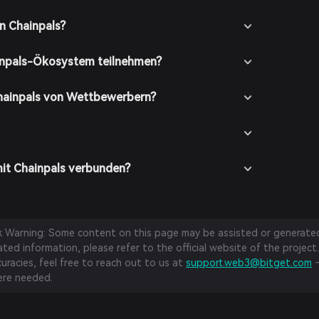
nweisungen auf dem Bildschirm folgen. Stellen Sie
nto mit einem starken Passwort sichern.
n Chainpals?
uf: Laden Sie Ihre Bitget Wallet auf, indem Sie
ragen oder Krypto mit Fiat-Währung über
inpals-Ökosystem teilnehmen?
methoden kaufen.
kt: Gehen Sie in der Bitget Wallet zum Marktbereich
AL, um verfügbare Handelspaare zu sehen.
hainpals von Wettbewerbern?
tellung: Wählen Sie das gewünschte Handelspaar (z.B.
die Menge ein, die Sie kaufen möchten, und
stellung. Nach Abschluss der Transaktion wird CPAL
fügt.
mit Chainpals verbunden?
sk Warning: Some content on this page may be assisted or generated 
ed information, please refer to the official website of the project.
curacies, feel free to reach out to us at
support.web3@bitget.com
—
re needed.