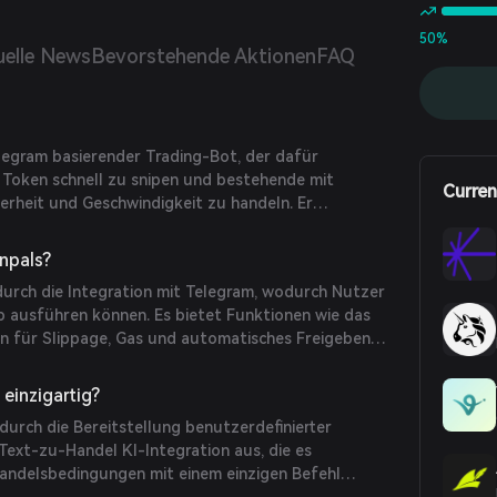
50%
uelle News
Bevorstehende Aktionen
FAQ
elegram basierender Trading-Bot, der dafür
 Token schnell zu snipen und bestehende mit
Curren
erheit und Geschwindigkeit zu handeln. Er
inierte Handelsstrategien und die Integration von
durch mehrere Handelsbedingungen mit einem
inpals?
ührt werden können. Nutzer können basierend auf
 durch die Integration mit Telegram, wodurch Nutzer
reis und Prozentwerten direkt von ihren Telegram-
pp ausführen können. Es bietet Funktionen wie das
e sich mit langsamen DEX-Oberflächen verbinden zu
en für Slippage, Gas und automatisches Freigeben
chnellen Handel. Die Plattform beinhaltet einen
nd Anti-Rug-Funktionen, die von fünf einzigartigen
einzigartig?
ern betrieben werden, um sichere und effiziente
 durch die Bereitstellung benutzerdefinierter
ewährleisten.
Text-zu-Handel KI-Integration aus, die es
andelsbedingungen mit einem einzigen Befehl