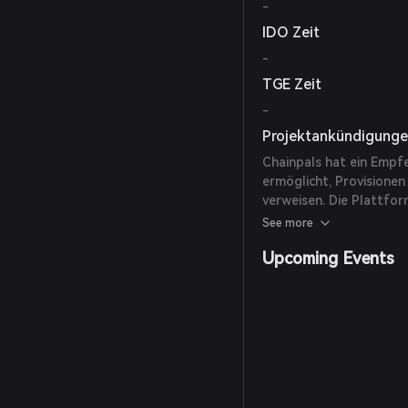
-
IDO Zeit
-
TGE Zeit
-
Projektankündigung
Chainpals hat ein Empf
ermöglicht, Provisionen
verweisen. Die Plattfo
sicheren Treuhanddienst
See more
Krypto-Transaktionen z
Upcoming Events