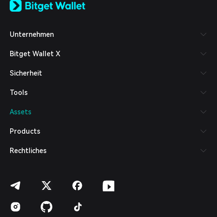
日本語
Tiếng Việt
Русский
Unternehmen
Español (Latinoamérica)
Türkçe
Bitget Wallet X
Italiano
Français
Sicherheit
Deutsch
简体中文
Tools
繁體中文
Português (Portugal)
Assets
Bahasa Indonesia
ภาษาไทย
Products
العربية
हिन्दी
Rechtliches
বাংলা
Español
Português (Brasil)
Español (Argentina)