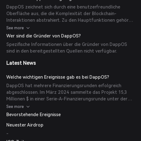
die typischerweise mit der Nutzung von dApps und anderen
DappOS zeichnet sich durch eine benutzerfreundliche
Krypto-Diensten verbunden ist.
Oberfläche aus, die die Komplexität der Blockchain-
Interaktionen abstrahiert. Zu den Hauptfunktionen gehören
automatisierte Ablaufausführung, vereinfachtes
See more
Kontomanagement und verbesserter Zugang zu
Wer sind die Gründer von DappOS?
dezentralen Diensten, was es besonders für Nutzer ohne
Spezifische Informationen über die Gründer von DappOS
technisches Krypto-Wissen vorteilhaft macht.
sind in den bereitgestellten Quellen nicht verfügbar.
Latest News
Welche wichtigen Ereignisse gab es bei DappOS?
DappOS hat mehrere Finanzierungsrunden erfolgreich
abgeschlossen. Im März 2024 sammelte das Projekt 15,3
Millionen $ in einer Serie-A-Finanzierungsrunde unter der
Leitung von Polychain Capital und erreichte eine Bewertung
See more
von 300 Millionen $. Zuvor sicherte sich DappOS im Juli 2023
Bevorstehende Ereignisse
Seed-Finanzierung mit einer Bewertung von 50 Millionen $,
Neuester Airdrop
die gemeinsam von HongShan (ehemals Sequoia China) und
IDG Capital geführt wurde.
-