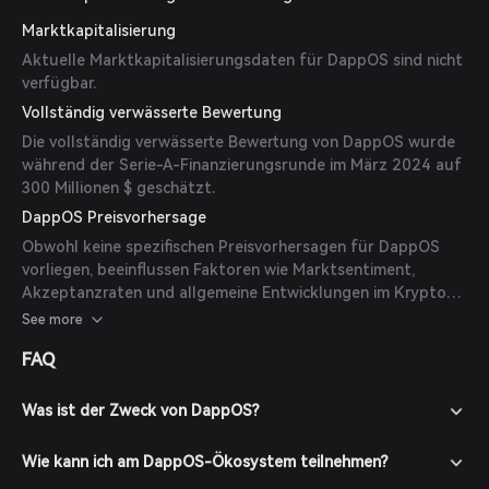
Marktkapitalisierung
Aktuelle Marktkapitalisierungsdaten für DappOS sind nicht
verfügbar.
Vollständig verwässerte Bewertung
Die vollständig verwässerte Bewertung von DappOS wurde
während der Serie-A-Finanzierungsrunde im März 2024 auf
300 Millionen $ geschätzt.
DappOS Preisvorhersage
Obwohl keine spezifischen Preisvorhersagen für DappOS
vorliegen, beeinflussen Faktoren wie Marktsentiment,
Akzeptanzraten und allgemeine Entwicklungen im Krypto-
Ökosystem den Preis. Investoren sollten gründliche
See more
Recherchen durchführen und mehrere Faktoren
FAQ
berücksichtigen, bevor sie Investitionsentscheidungen
treffen.
Was ist der Zweck von DappOS?
Wie kann ich am DappOS-Ökosystem teilnehmen?