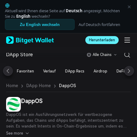
English
日本語
Aktuell wird Ihnen diese Seite auf
Deutsch
angezeigt. Möchten
Tiếng Việt
Sie zu
English
wechseln?
Русский
Auf Deutsch fortfahren
Zu English wechseln
Español (Latinoamérica)
Türkçe
Herunterladen
Italiano
Français
Deutsch
DApp Store
Alle Chains
简体中文
繁體中文
Favoriten
Verlauf
DApp Recs
Airdrop
DeFi
N
Português (Portugal)
Bahasa Indonesia
›
›
DappOS
Home
DApp Home
ภาษาไทย
العربية
हिन्दी
DappOS
বাংলা
Español
DappOS ist ein Ausführungsnetzwerk für wertbezogene
Português (Brasil)
Aufgaben, das Chains und dApps befähigt, intentszentriert zu
Español (Argentina)
sein. Es wandelt Intents in On-Chain-Ergebnisse um, indem es
einen zweiseitigen Marktplatz schafft: Auf der Angebotsseite
See more