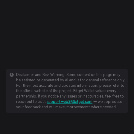
Disclaimer and Risk Warning: Some content on this page may
be assisted or generated by AI and is for general reference only.
For the most accurate and updated information, please refer to
the official website of the project. Bitget Wallet values every
partnership. If you notice any issues or inaccuracies, feel free to
reach out to us at
support.web3@bitget.com
— we appreciate
your feedback and will make improvements where needed.
English