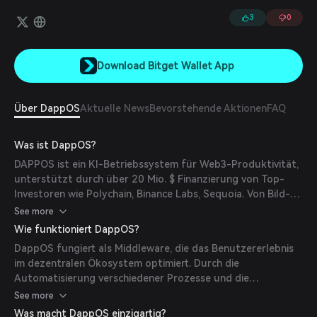
hinterlegen Dienstleister Sicherheiten und entscheiden sich dafür,
einen oder mehrere Ausführungsdienste anzubieten. Und auf der
3
0
Nachfrageseite ermöglicht es Entwicklern, Lösungen zu finden, um
die Intents der Nutzer zu erfüllen.
Download Bitget Wallet App
Über DappOS
Aktuelle News
Bevorstehende Aktionen
FAQ
Was ist DappOS?
DAPPOS ist ein KI-Betriebssystem für Web3-Produktivität,
unterstützt durch über 20 Mio. $ Finanzierung von Top-
Investoren wie Polychain, Binance Labs, Sequoia. Von Bild-
und Videogenerierung, Vibe-Coding, Tiefenforschung bis hin
See more
zu Strategieentwicklung bietet DAPPOS ein All-in-One-
Wie funktioniert DappOS?
Betriebssystem, das Web3-spezifische KI-Anwendungen für
DappOS fungiert als Middleware, die das Benutzererlebnis
Marketing, Entwicklung, Interaktion und Handel über eine
im dezentralen Ökosystem optimiert. Durch die
KI-Infrastruktur aus Multi-Agenten-Framework (MAF) und
Automatisierung verschiedener Prozesse und die
einem kontinuierlichen Verstärkungslern-Engine ermöglicht.
Verwaltung der Interaktionen zwischen Nutzern und
See more
Blockchain-Infrastrukturen verringert es die Komplexität,
Was macht DappOS einzigartig?