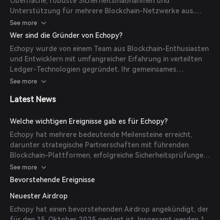
Oberfläche, robuste Sicherheitsmaßnahmen und
Unterstützung für mehrere Blockchain-Netzwerke aus.
Wichtige Anwendungsfälle umfassen Cross-Chain-Asset-
See more
Transfers, Anwendungen im Bereich dezentrale Finanzen
Wer sind die Gründer von Echopy?
(DeFi) und die Ausführung von Multi-Chain-Smart-
Echopy wurde von einem Team aus Blockchain-Enthusiasten
Contracts.
und Entwicklern mit umfangreicher Erfahrung in verteilten
Ledger-Technologien gegründet. Ihr gemeinsames
Fachwissen umfasst Kryptographie, Softwareentwicklung
See more
und die Entwicklung dezentraler Anwendungen.
Latest News
Welche wichtigen Ereignisse gab es für Echopy?
Echopy hat mehrere bedeutende Meilensteine erreicht,
darunter strategische Partnerschaften mit führenden
Blockchain-Plattformen, erfolgreiche Sicherheitsprüfungen
und den Start seines Mainnets.
See more
Bevorstehende Ereignisse
Neuester Airdrop
Echopy hat einen bevorstehenden Airdrop angekündigt, der
für den 15. Oktober 2025 geplant ist. Insgesamt werden 1