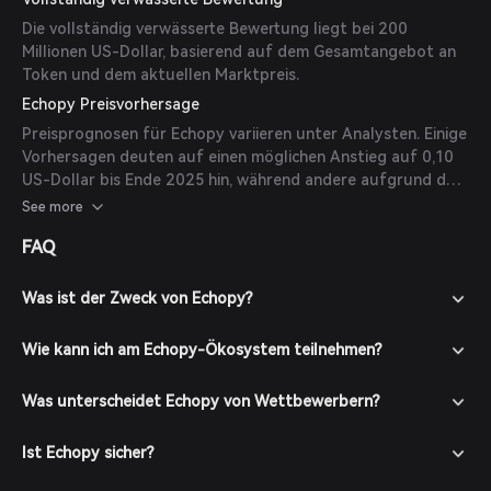
Die vollständig verwässerte Bewertung liegt bei 200
Millionen US-Dollar, basierend auf dem Gesamtangebot an
Token und dem aktuellen Marktpreis.
Echopy Preisvorhersage
Preisprognosen für Echopy variieren unter Analysten. Einige
Vorhersagen deuten auf einen möglichen Anstieg auf 0,10
US-Dollar bis Ende 2025 hin, während andere aufgrund der
Marktvolatilität vorsichtig bleiben. Es ist wichtig zu
See more
beachten, dass diese Prognosen spekulativ sind und mit
FAQ
Vorsicht betrachtet werden sollten.
Was ist der Zweck von Echopy?
Wie kann ich am Echopy-Ökosystem teilnehmen?
Was unterscheidet Echopy von Wettbewerbern?
Ist Echopy sicher?