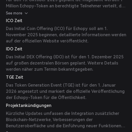
Million Echopy-Token an berechtigte Teilnehmer verteilt, die
bis zum 10. Oktober 2025 mindestens 100 ECHO-Token in
See more
ihren Wallets halten.
ICO Zeit
Das Initial Coin Offering (ICO) für Echopy soll am 1.
November 2025 beginnen, detaillierte Informationen werden
auf der offiziellen Website veröffentlicht.
IDO Zeit
Das Initial DEX Offering (IDO) ist für den 1. Dezember 2025
auf großen dezentralen Börsen geplant. Weitere Details
werden näher zum Termin bekanntgegeben.
TGE Zeit
Das Token Generation Event (TGE) ist für den 1. Januar
2026 angesetzt und markiert die offizielle Veröffentlichung
der Echopy-Token für die Öffentlichkeit.
Projektankündigungen
Kürzliche Updates umfassen die Integration zusätzlicher
Blockchain-Netzwerke, Verbesserungen der
Benutzeroberfläche und die Einführung neuer Funktionen