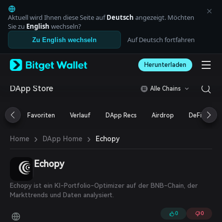
English
日本語
Aktuell wird Ihnen diese Seite auf
Deutsch
angezeigt. Möchten
Tiếng Việt
Sie zu
English
wechseln?
Русский
Auf Deutsch fortfahren
Zu English wechseln
Español (Latinoamérica)
Türkçe
Herunterladen
Italiano
Français
Deutsch
DApp Store
Alle Chains
简体中文
繁體中文
Favoriten
Verlauf
DApp Recs
Airdrop
DeFi
N
Português (Portugal)
Bahasa Indonesia
›
›
Echopy
Home
DApp Home
ภาษาไทย
العربية
हिन्दी
Echopy
বাংলা
Español
Echopy ist ein KI-Portfolio-Optimizer auf der BNB-Chain, der
Português (Brasil)
Markttrends und Daten analysiert.
Español (Argentina)
0
0