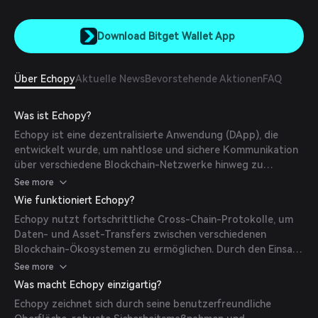
Download Bitget Wallet App
Über Echopy
Aktuelle News
Bevorstehende Aktionen
FAQ
Was ist Echopy?
Echopy ist eine dezentralisierte Anwendung (DApp), die
entwickelt wurde, um nahtlose und sichere Kommunikation
über verschiedene Blockchain-Netzwerke hinweg zu
ermöglichen. Ihre Mission ist es, die Interoperabilität zu
See more
verbessern und den Nutzern eine einheitliche Plattform für
Wie funktioniert Echopy?
Cross-Chain-Interaktionen zu bieten.
Echopy nutzt fortschrittliche Cross-Chain-Protokolle, um
Daten- und Asset-Transfers zwischen verschiedenen
Blockchain-Ökosystemen zu ermöglichen. Durch den Einsatz
von Smart Contracts und dezentralen Orakeln
See more
gewährleistet es sichere und effiziente Kommunikation
Was macht Echopy einzigartig?
ohne Zwischenhändler.
Echopy zeichnet sich durch seine benutzerfreundliche