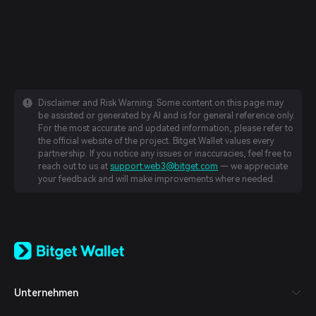
Disclaimer and Risk Warning: Some content on this page may
be assisted or generated by AI and is for general reference only.
For the most accurate and updated information, please refer to
the official website of the project. Bitget Wallet values every
partnership. If you notice any issues or inaccuracies, feel free to
reach out to us at
support.web3@bitget.com
— we appreciate
your feedback and will make improvements where needed.
English
日本語
Tiếng Việt
Русский
Unternehmen
Español (Latinoamérica)
Türkçe