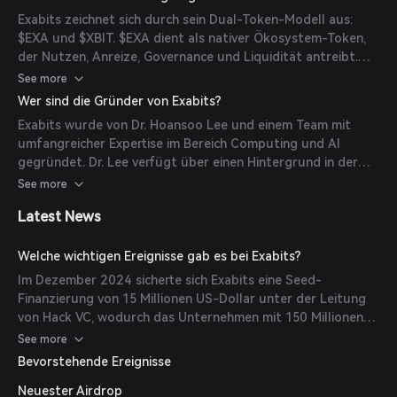
Ansatz demokratisiert den Zugang zu AI-Computing-
Exabits zeichnet sich durch sein Dual-Token-Modell aus:
Möglichkeiten und öffnet den Markt für eine breitere
$EXA und $XBIT. $EXA dient als nativer Ökosystem-Token,
Teilnehmerbasis.
der Nutzen, Anreize, Governance und Liquidität antreibt.
$XBIT repräsentiert Bruchteilseigentum an der Exabits-
See more
Computing-Infrastruktur und ermöglicht Investoren, den
Wer sind die Gründer von Exabits?
langfristigen Wert der GPU-Ressourcen zu erfassen. Dieses
Exabits wurde von Dr. Hoansoo Lee und einem Team mit
Modell verbindet AI-Infrastruktur mit Blockchain-Anreizen
umfangreicher Expertise im Bereich Computing und AI
und schafft eine skalierbare, dezentrale AI-Computing-
gegründet. Dr. Lee verfügt über einen Hintergrund in der
Ökonomie.
Entwicklung fortschrittlicher Infrastrukturen und
See more
einzigartiger GPU-Tokenisierungsmodelle, wodurch Exabits
Latest News
an der Spitze der AI-Computing-Innovation steht.
Welche wichtigen Ereignisse gab es bei Exabits?
Im Dezember 2024 sicherte sich Exabits eine Seed-
Finanzierung von 15 Millionen US-Dollar unter der Leitung
von Hack VC, wodurch das Unternehmen mit 150 Millionen
US-Dollar bewertet wurde. Diese Finanzierung unterstützt
See more
die Entwicklung ihres Produkts zur Finanzialisierung von
Bevorstehende Ereignisse
Computing, das Investoren die Möglichkeit bietet, in die
Neuester Airdrop
Zukunft der AI zu investieren. Darüber hinaus ging Exabits