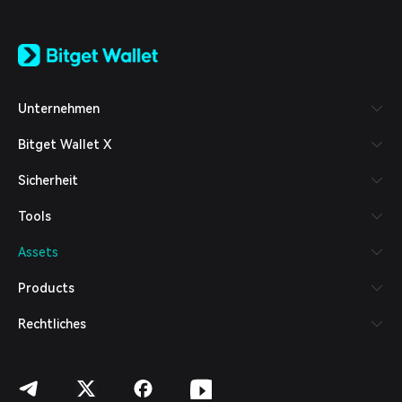
English
日本語
Tiếng Việt
Русский
Unternehmen
Español (Latinoamérica)
Türkçe
Bitget Wallet X
Italiano
Français
Sicherheit
Deutsch
简体中文
Tools
繁體中文
Português (Portugal)
Assets
Bahasa Indonesia
ภาษาไทย
Products
العربية
हिन्दी
Rechtliches
বাংলা
Español
Português (Brasil)
Español (Argentina)