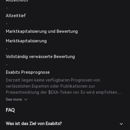
Allzeithoch
-
Allzeittief
-
Marktkapitalisierung und Bewertung
Marktkapitalisierung
-
Vollständig verwässerte Bewertung
-
Exabits Preisprognose
Derzeit liegen keine verfügbaren Prognosen von
verlässlichen Experten oder Publikationen zur
Preisentwicklung der $EXA-Token vor. Es wird empfohlen,
sich über offizielle Kanäle auf dem Laufenden zu halten
See more
und gründliche Recherchen durchzuführen, bevor
FAQ
Investitionsentscheidungen getroffen werden.
Was ist das Ziel von Exabits?