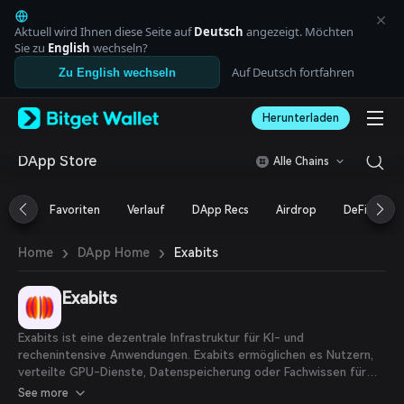
English
日本語
Aktuell wird Ihnen diese Seite auf
Deutsch
angezeigt. Möchten
Tiếng Việt
Sie zu
English
wechseln?
Русский
Auf Deutsch fortfahren
Zu English wechseln
Español (Latinoamérica)
Türkçe
Herunterladen
Italiano
Français
Deutsch
DApp Store
Alle Chains
简体中文
繁體中文
Favoriten
Verlauf
DApp Recs
Airdrop
DeFi
N
Português (Portugal)
Bahasa Indonesia
›
›
Exabits
Home
DApp Home
ภาษาไทย
العربية
हिन्दी
Exabits
বাংলা
Español
Exabits ist eine dezentrale Infrastruktur für KI- und
Português (Brasil)
rechenintensive Anwendungen. Exabits ermöglichen es Nutzern,
Español (Argentina)
verteilte GPU-Dienste, Datenspeicherung oder Fachwissen für
die KI-Community anzubieten, ohne dass eine zentrale Instanz
See more