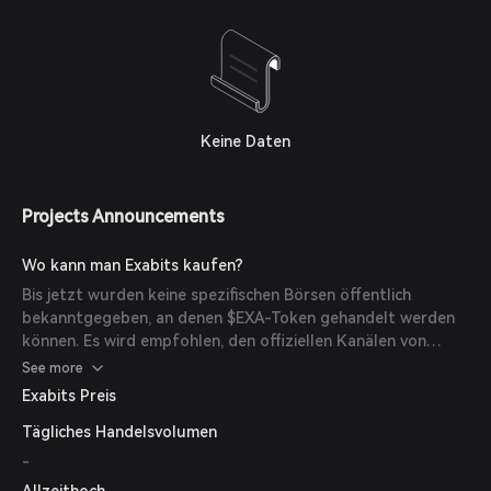
Hardware mit dem Exabits-Netzwerk zu verbinden, was zu
einem Umsatzwachstum von 300 % pro Quartal führte.
Keine Daten
Projects Announcements
Wo kann man Exabits kaufen?
Bis jetzt wurden keine spezifischen Börsen öffentlich
bekanntgegeben, an denen $EXA-Token gehandelt werden
können. Es wird empfohlen, den offiziellen Kanälen von
Exabits zu folgen, um die neuesten Informationen zur
See more
Verfügbarkeit der Token und zu Handelsplattformen zu
Exabits Preis
erhalten.
Tägliches Handelsvolumen
-