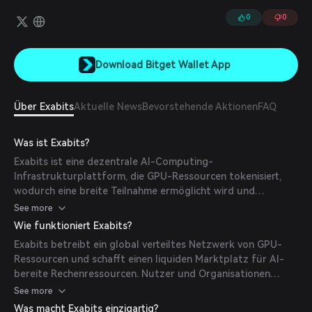
oder ein Vermittler erforderlich ist. Teilnehmer können ihre
Web3-Identitäten, wie beispielsweise eine Blockchain-Wallet-
0
0
Adresse oder eine Dezentrale Identität (DID), nutzen, um auf dem
Marktplatz aktiv zu werden und ihre Dienstleistungen dem KI-
Ökosystem bereitzustellen.
Download Bitget Wallet App
Über Exabits
Aktuelle News
Bevorstehende Aktionen
FAQ
Was ist Exabits?
Exabits ist eine dezentrale AI-Computing-
Infrastrukturplattform, die GPU-Ressourcen tokenisiert,
wodurch eine breite Teilnahme ermöglicht wird und
Rechenanbieter ungenutzte oder unterausgelastete
See more
Hardware monetarisieren können. Die Plattform
Wie funktioniert Exabits?
konzentriert sich darauf, erschwingliches, skalierbares und
Exabits betreibt ein global verteiltes Netzwerk von GPU-
tokenisiertes GPU-Computing für AI-, Web3- und Gaming-
Ressourcen und schafft einen liquiden Marktplatz für AI-
Anwendungen bereitzustellen.
bereite Rechenressourcen. Nutzer und Organisationen
können ihre GPU-Leistung tokenisieren, wodurch diese über
See more
den Marktplatz zugänglich und handelbar werden. Dieser
Was macht Exabits einzigartig?