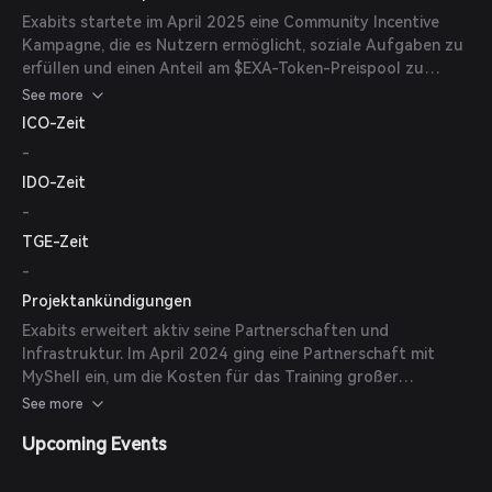
im Februar 2025 eine Partnerschaft mit GAIB ein, um GPU-
Exabits startete im April 2025 eine Community Incentive
Rechenleistung und deren Erträge zu tokenisieren, wodurch
Kampagne, die es Nutzern ermöglicht, soziale Aufgaben zu
neue Kapitalflüsse erschlossen und der GPU-Zugang
erfüllen und einen Anteil am $EXA-Token-Preispool zu
erweitert wurden.
verdienen. Die Kampagne begann am 21. März 2025 und
See more
verzeichnete eine bedeutende Teilnahme.
ICO-Zeit
-
IDO-Zeit
-
TGE-Zeit
-
Projektankündigungen
Exabits erweitert aktiv seine Partnerschaften und
Infrastruktur. Im April 2024 ging eine Partnerschaft mit
MyShell ein, um die Kosten für das Training großer
Sprachmodelle zu senken, und stellte ihr Modell 'JetMoE-
See more
8B' vor, das für unter 100.000 US-Dollar trainiert wurde.
Upcoming Events
Zudem wurde im ersten Quartal 2024 ein öffentlicher GPU-
Marktplatz gestartet, der Einzelpersonen ermöglicht, ihre