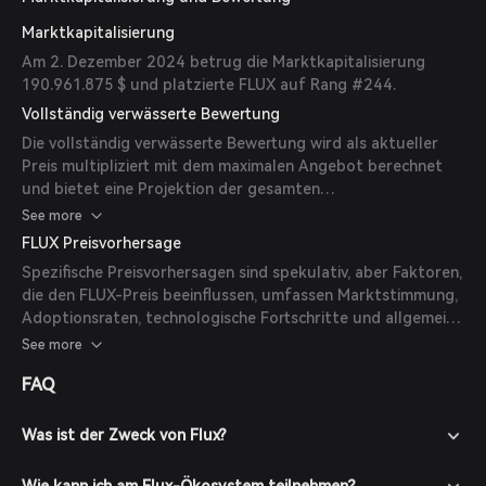
Marktkapitalisierung
Am 2. Dezember 2024 betrug die Marktkapitalisierung
190.961.875 $ und platzierte FLUX auf Rang #244.
Vollständig verwässerte Bewertung
Die vollständig verwässerte Bewertung wird als aktueller
Preis multipliziert mit dem maximalen Angebot berechnet
und bietet eine Projektion der gesamten
Marktkapitalisierung, falls alle Tokens im Umlauf sind.
See more
FLUX Preisvorhersage
Spezifische Preisvorhersagen sind spekulativ, aber Faktoren,
die den FLUX-Preis beeinflussen, umfassen Marktstimmung,
Adoptionsraten, technologische Fortschritte und allgemeine
Trends im Kryptowährungsmarkt.
See more
FAQ
Was ist der Zweck von Flux?