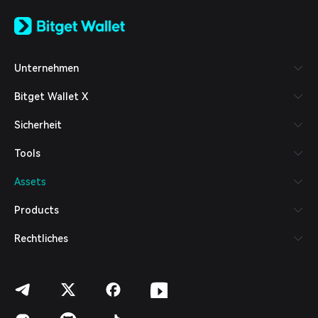
English
日本語
Tiếng Việt
Русский
Unternehmen
Español (Latinoamérica)
Türkçe
Bitget Wallet X
Italiano
Français
Sicherheit
Deutsch
简体中文
Tools
繁體中文
Português (Portugal)
Assets
Bahasa Indonesia
ภาษาไทย
Products
العربية
हिन्दी
Rechtliches
বাংলা
Español
Português (Brasil)
Español (Argentina)