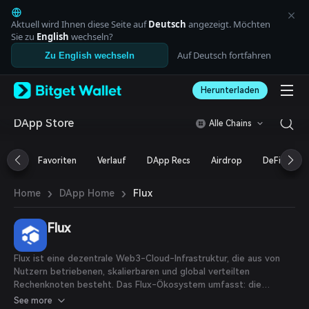
English
日本語
Aktuell wird Ihnen diese Seite auf
Deutsch
angezeigt. Möchten
Tiếng Việt
Sie zu
English
wechseln?
Русский
Auf Deutsch fortfahren
Zu English wechseln
Español (Latinoamérica)
Türkçe
Herunterladen
Italiano
Français
Deutsch
DApp Store
Alle Chains
简体中文
繁體中文
Favoriten
Verlauf
DApp Recs
Airdrop
DeFi
N
Português (Portugal)
Bahasa Indonesia
›
›
Flux
Home
DApp Home
ภาษาไทย
العربية
हिन्दी
Flux
বাংলা
Español
Flux ist eine dezentrale Web3-Cloud-Infrastruktur, die aus von
Português (Brasil)
Nutzern betriebenen, skalierbaren und global verteilten
Español (Argentina)
Rechenknoten besteht. Das Flux-Ökosystem umfasst: die
dezentrale Infrastruktur der Fluxnodes, das FluxOS-Cloud-
See more