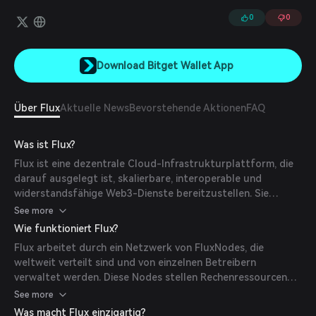
Betriebssystem, die Zelcore-Selbstverwahrer-Multi-Asset-
Wallet und Blockchain-App-Suite sowie die Flux-Blockchain für
0
0
On-Chain-Governance, Ökonomie und parallele Assets, um
Interoperabilität mit anderen Blockchains und Zugang zu DeFi zu
ermöglichen.
Download Bitget Wallet App
Über Flux
Aktuelle News
Bevorstehende Aktionen
FAQ
Was ist Flux?
Flux ist eine dezentrale Cloud-Infrastrukturplattform, die
darauf ausgelegt ist, skalierbare, interoperable und
widerstandsfähige Web3-Dienste bereitzustellen. Sie
ermöglicht es Nutzern, dezentrale Anwendungen (DApps)
See more
über ein globales Netzwerk von FluxNodes zu deployen und
Wie funktioniert Flux?
zu verwalten. Das Ökosystem umfasst FluxOS, ein Linux-
Flux arbeitet durch ein Netzwerk von FluxNodes, die
basiertes Cloud-Betriebssystem, sowie die Flux-Blockchain,
weltweit verteilt sind und von einzelnen Betreibern
die On-Chain-Governance, Ökonomie und Interoperabilität
verwaltet werden. Diese Nodes stellen Rechenressourcen
mit anderen Blockchains durch parallele Assets unterstützt.
für das Deployen und Betreiben von DApps bereit. FluxOS
See more
verwaltet die Bereitstellung und den Betrieb dieser
Was macht Flux einzigartig?