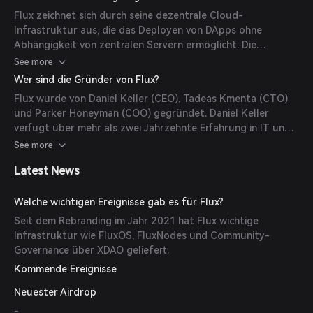
Anwendungen und sorgt für Skalierbarkeit und
Flux zeichnet sich durch seine dezentrale Cloud-
Widerstandsfähigkeit. Die Flux-Blockchain nutzt einen
Infrastruktur aus, die das Deployen von DApps ohne
Proof-of-Work-Konsensmechanismus, der die
Abhängigkeit von zentralen Servern ermöglicht. Die
Netzwerksicherheit und Integrität gewährleistet.
Interoperabilität mit mehreren Blockchains durch parallele
See more
Assets erlaubt eine nahtlose Integration über verschiedene
Wer sind die Gründer von Flux?
Plattformen hinweg. Zusätzlich kombiniert Fluxs
Flux wurde von Daniel Keller (CEO), Tadeas Kmenta (CTO)
einzigartiger hybrider Konsensmechanismus Elemente von
und Parker Honeyman (COO) gegründet. Daniel Keller
Proof-of-Work und Proof-of-Stake, um Sicherheit und
verfügt über mehr als zwei Jahrzehnte Erfahrung in IT und
Effizienz zu verbessern.
Softwareentwicklung. Tadeas Kmenta hat einen
See more
Hintergrund in Softwaretechnik, Webentwicklung und
Latest News
Kryptografie. Parker Honeyman bringt umfangreiche
Erfahrung in Finanzen, Management und Unternehmertum
mit.
Welche wichtigen Ereignisse gab es für Flux?
Seit dem Rebranding im Jahr 2021 hat Flux wichtige
Infrastruktur wie FluxOS, FluxNodes und Community-
Governance über XDAO geliefert.
Kommende Ereignisse
Neuester Airdrop
-