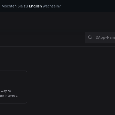
. Möchten Sie zu
English
wechseln?
d
r way to
rn interest,
 applications.
nding protocol
ign future.