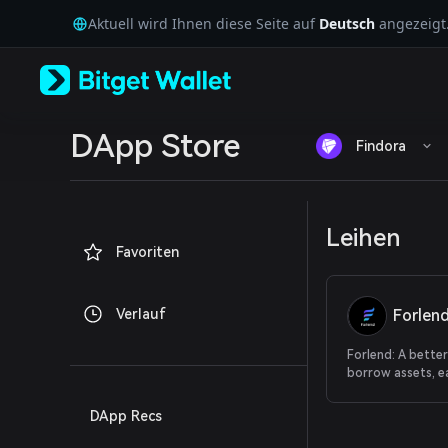
English
Aktuell wird Ihnen diese Seite auf
Deutsch
angezeigt
日本語
Tiếng Việt
Русский
Español (Latinoamérica)
Türkçe
Italiano
DApp Store
Findora
Français
Deutsch
简体中文
繁體中文
Leihen
Português (Portugal)
Favoriten
Bahasa Indonesia
ภาษาไทย
العربية
Verlauf
Forlen
हिन्दी
বাংলা
Forlend: A bette
Español
borrow assets, ea
Português (Brasil)
and build lending
Español (Argentina)
Decentralized le
DApp Recs
for a self-sovere