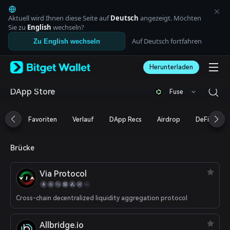
English
日本語
Aktuell wird Ihnen diese Seite auf
Deutsch
angezeigt. Möchten
Tiếng Việt
Sie zu
English
wechseln?
Русский
Auf Deutsch fortfahren
Zu English wechseln
Español (Latinoamérica)
Türkçe
Herunterladen
Italiano
Français
Deutsch
DApp Store
Fuse
简体中文
繁體中文
Favoriten
Verlauf
DApp Recs
Airdrop
DeFi
N
Português (Portugal)
Bahasa Indonesia
ภาษาไทย
Brücke
العربية
हिन्दी
Via Protocol
বাংলা
Español
Português (Brasil)
Cross-chain decentralized liquidity aggregation protocol
Español (Argentina)
Allbridge.io