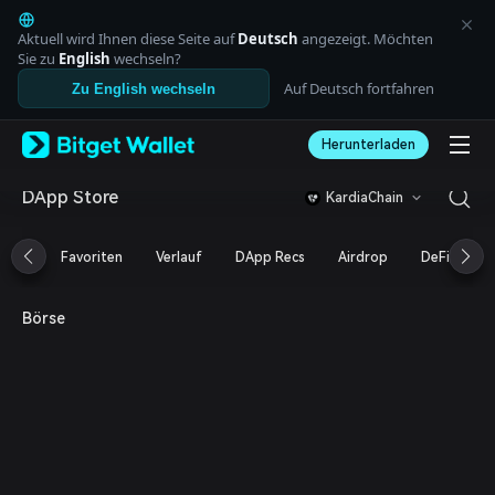
English
日本語
Aktuell wird Ihnen diese Seite auf
Deutsch
angezeigt. Möchten
Tiếng Việt
Sie zu
English
wechseln?
Русский
Auf Deutsch fortfahren
Zu English wechseln
Español (Latinoamérica)
Türkçe
Herunterladen
Italiano
Français
Deutsch
DApp Store
KardiaChain
简体中文
繁體中文
Favoriten
Verlauf
DApp Recs
Airdrop
DeFi
N
Português (Portugal)
Bahasa Indonesia
ภาษาไทย
Börse
العربية
हिन्दी
বাংলা
Español
Português (Brasil)
Español (Argentina)