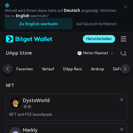
English
日本語
Aktuell wird Ihnen diese Seite auf
Deutsch
angezeigt. Möchten
Tiếng Việt
Sie zu
English
wechseln?
Русский
Auf Deutsch fortfahren
Zu English wechseln
Español (Latinoamérica)
Türkçe
Herunterladen
Italiano
Français
Deutsch
DApp Store
Meter Mainnet
简体中文
繁體中文
Favoriten
Verlauf
DApp Recs
Airdrop
DeFi
N
Português (Portugal)
Bahasa Indonesia
ภาษาไทย
NFT
العربية
हिन्दी
DystoWorld
বাংলা
Español
Português (Brasil)
NFT and P2E launchpads
Español (Argentina)
Merkly