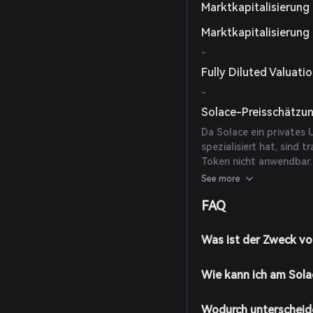
Marktkapitalisierun
Marktkapitalisierung
-
Fully Diluted Valuati
-
Solace-Preisschätzu
Da Solace ein privates
spezialisiert hat, sind
Token nicht anwendbar.
empfohlen, offizielle F
See more
FAQ
Was ist der Zweck vo
Wie kann ich am Sol
Wodurch unterscheid