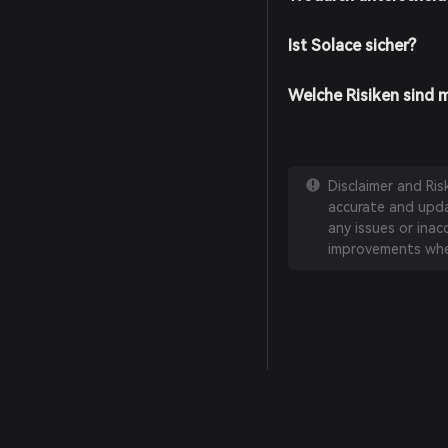
Ist Solace sicher?
Welche Risiken sind 
Disclaimer and Ri
accurate and updat
any issues or inac
improvements whe
English
日本語
Tiếng Việt
Русский