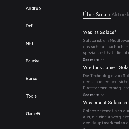
Airdrop
Über Solace
Aktuel
DeFi
Was ist Solace?
Solace ist ein Middlew
NFT
das sich auf nachricht
spezialisiert hat, die
Benutzeroberflächen we
See more
Brücke
hat Solace das Ziel, ef
Wie funktioniert Sol
Datenübertragung für 
Die Technologie von S
Börse
den schnellen und sich
Plattformen ermögliche
Funktionalität in die H
See more
Tools
leistungsstarke Datenv
Was macht Solace ein
Unternehmen gerecht w
Solace zeichnet sich d
GameFi
aus, die eine unverglei
den Hauptmerkmalen ge