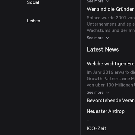
Durchsatz und Unterst
See more
Social
für Branchen geeignet 
Wer sind die Gründer
Solace wurde 2001 von 
Leihen
Unternehmens und spiel
Wachstums und der Inno
nachrichtenorientierten
See more
Latest News
Welche wichtigen Ere
Im Jahr 2016 erwarb di
Growth Partners eine Me
von über 100 Millionen 
ab, das Wachstum von 
See more
erweitern.
Bevorstehende Veran
Neuester Airdrop
-
ICO-Zeit