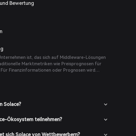
g und Bewertung
on
ng
 Unternehmen ist, das sich auf Middleware-Lösungen
 traditionelle Marktmetriken wie Preisprognosen für
 Für Finanzinformationen oder Prognosen wird
irmenberichte oder Finanzanalysten zu konsultieren.
n Solace?
ace-Ökosystem teilnehmen?
et sich Solace von Wettbewerbern?