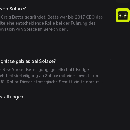
ützung verschiedener Messaging-Protokolle, was es
macht, die Echtzeit-Datenverarbeitung benötigen.
 von Solace?
Craig Betts gegründet. Betts war bis 2017 CEO des
te eine entscheidende Rolle bei der Führung des
vation von Solace im Bereich der
 Middleware.
ignisse gab es bei Solace?
e New Yorker Beteiligungsgesellschaft Bridge
hrheitsbeteiligung an Solace mit einer Investition
US-Dollar. Dieser strategische Schritt zielte darauf
Solace zu beschleunigen und die Marktpräsenz zu
staltungen