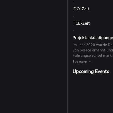
-
IDO-Zeit
-
TGE-Zeit
-
Projektankündigung
Im Jahr 2020 wurde De
von Solace ernannt und 
Führungswechsel markie
und Markterweiterung.
See more
Upcoming Events