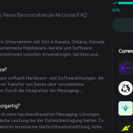
50%
le News
Bevorstehende Aktionen
FAQ
are-Unternehmen mit Sitz in Kanata, Ontario, Kanada,
enorientierte Middleware-Geräte und Software
Curren
 Informationen zwischen Anwendungen, Geräten und
iterleitet. Gegründet im Jahr 2001 von Craig Betts,
fiziente und zuverlässige Lösungen für die
ace?
Unternehmen bereitzustellen.
olace umfasst Hardware- und Softwarelösungen, die
eren Transfer von Daten über verschiedene
n. Durch die Integration der Messaging-
ardware stellt Solace eine latenzarme und
erteilung sicher, die den Anforderungen moderner
zigartig?
ird.
urch seine hardwarebasierten Messaging-Lösungen
chliche Leistung bei der Datenübertragung bieten. Zu
hören latenzarme Nachrichtenübermittlung, hoher