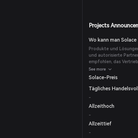
Projects Announce
Wo kann man Solace 
Produkte und Lösungen v
und autorisierte Partne
empfohlen, das Vertrieb
Website zu besuchen.
See more
Solace-Preis
Tägliches Handelsvo
-
Allzeithoch
-
Allzeittief
-