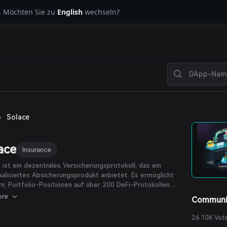
. Möchten Sie zu
English
wechseln?
›
Solace
ace
Insurance
 ist ein dezentrales Versicherungsprotokoll, das ein
alisiertes Absicherungsprodukt anbietet. Es ermöglicht
n, Portfolio-Positionen auf über 200 DeFi-Protokollen
hreren Chains zu versichern.
ore
Communi
26.10K Vot