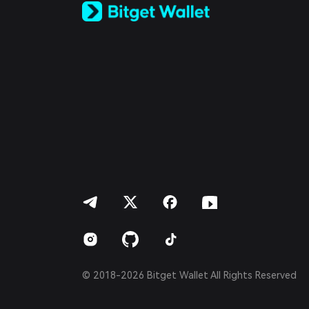
Español (Latinoamérica)
Türkçe
Italiano
Français
Deutsch
简体中文
繁體中文
Português (Portugal)
Bahasa Indonesia
ภาษาไทย
العربية
हिन्दी
বাংলা
Español
Português (Brasil)
Español (Argentina)
© 2018-2026 Bitget Wallet All Rights Reserved