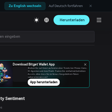
Auf Deutsch fortfahren
Zu English wechseln
Herunterladen
Download Bitget Wallet App
Bleiben Sie auf dem Laufenden über Trends bei Meme-Coins,
KI-Agenten und dem Markt. Traden Sie einfach mit beliebten
Assets, ohne dass Sie im Voraus Gasgebühren-Token
vorbereiten müssen!
App herunterladen
ty Sentiment
es