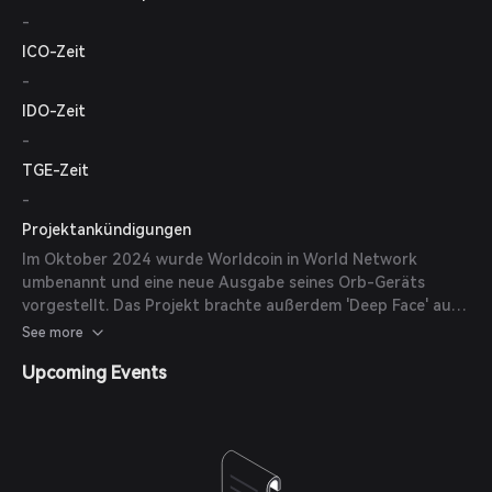
-
ICO-Zeit
-
IDO-Zeit
-
TGE-Zeit
-
Projektankündigungen
Im Oktober 2024 wurde Worldcoin in World Network
umbenannt und eine neue Ausgabe seines Orb-Geräts
vorgestellt. Das Projekt brachte außerdem 'Deep Face' auf
den Markt, eine Anti-Deepfake-Funktion für Nutzer mit
See more
World IDs. Im Mai 2025 erweiterte Worldcoin seine
Upcoming Events
Aktivitäten in den USA und fügte Standorte in Städten wie
Atlanta, Austin, Los Angeles, Miami, Nashville und San
Francisco hinzu.