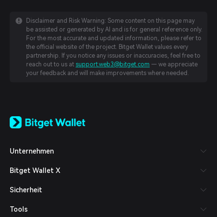
Disclaimer and Risk Warning: Some content on this page may
be assisted or generated by AI and is for general reference only.
For the most accurate and updated information, please refer to
the official website of the project. Bitget Wallet values every
partnership. If you notice any issues or inaccuracies, feel free to
reach out to us at
support.web3@bitget.com
— we appreciate
your feedback and will make improvements where needed.
English
日本語
Tiếng Việt
Русский
Unternehmen
Español (Latinoamérica)
Türkçe
Bitget Wallet X
Italiano
Français
Sicherheit
Deutsch
简体中文
Tools
繁體中文