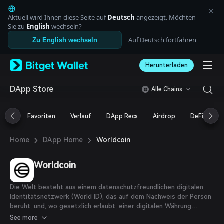
English
日本語
Aktuell wird Ihnen diese Seite auf
Deutsch
angezeigt. Möchten
Tiếng Việt
Sie zu
English
wechseln?
Русский
Auf Deutsch fortfahren
Zu English wechseln
Español (Latinoamérica)
Türkçe
Herunterladen
Italiano
Français
Deutsch
DApp Store
Alle Chains
简体中文
繁體中文
Favoriten
Verlauf
DApp Recs
Airdrop
DeFi
N
Português (Portugal)
Bahasa Indonesia
›
›
Worldcoin
Home
DApp Home
ภาษาไทย
العربية
हिन्दी
Worldcoin
বাংলা
Español
Die Welt besteht aus einem datenschutzfreundlichen digitalen
Português (Brasil)
Identitätsnetzwerk (World ID), das auf dem Nachweis der Person
Español (Argentina)
beruht, und, wo gesetzlich erlaubt, einer digitalen Währung
(WLD). Jeder Mensch ist allein aufgrund seines Menschseins
See more