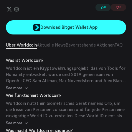
berechtigt, einen Anteil an WLD zu erhalten. World hat ein Gerät
namens Orb entwickelt, das ein Bild der Augen einer Person
0
0
aufnimmt und in einen kurzen numerischen Code umwandelt,
wodurch überprüft werden kann, ob sich die Person bereits
angemeldet hat. Falls nicht, erhält sie ihren kostenlosen Anteil an
Download Bitget Wallet App
Worldcoin. Das ursprüngliche Bild muss weder gespeichert noch
hochgeladen werden.
Über Worldcoin
Aktuelle News
Bevorstehende Aktionen
FAQ
Was ist Worldcoin?
Worldcoin ist ein Kryptowährungsprojekt, das von Tools for
Humanity entwickelt wurde und 2019 gemeinsam von
OpenAI-CEO Sam Altman, Max Novendstern und Alex Blania
gegründet wurde. Die Mission des Projekts ist es, ein
See more
globales Identitäts- und Finanznetzwerk zu schaffen, das
Wie funktioniert Worldcoin?
universellen Zugang zur digitalen Wirtschaft bietet und
Worldcoin nutzt ein biometrisches Gerät namens Orb, um
dabei die Privatsphäre der Nutzer bewahrt.
die Irisse von Personen zu scannen und für jede Person eine
einzigartige World ID zu erstellen. Diese World ID dient als
Nachweis der Menschlichkeit und ermöglicht es den
See more
Nutzern, ihre Menschlichkeit online zu verifizieren, ohne
Was macht Worldcoin einzigartig?