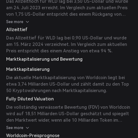
Das Allzeithoch für WLD lag bei 3,50 US-Dollar und wurde
am 24. Juli 2023 erreicht. Im Vergleich zum aktuellen Preis
von 1,75 US-Dollar entspricht dies einem Rückgang von
etwa 50 %.
See more
Allzeittief
Das Allzeittief für WLD lag bei 0,90 US-Dollar und wurde
am 15. März 2024 verzeichnet. Im Vergleich zum aktuellen
Preis entspricht dies einem Anstieg von etwa 94 %.
Marktkapitalisierung und Bewertung
Marktkapitalisierung
Die aktuelle Marktkapitalisierung von Worldcoin liegt bei
etwa 3,74 Milliarden US-Dollar und zählt damit zu den Top
50 Kryptowährungen nach Marktkapitalisierung.
Fully Diluted Valuation
Die vollständig verwässerte Bewertung (FDV) von Worldcoin
wird auf 18,51 Milliarden US-Dollar geschätzt und spiegelt
den Marktwert wider, wenn alle 10 Milliarden Token im
Umlauf wären.
See more
Worldcoin-Preisprognose