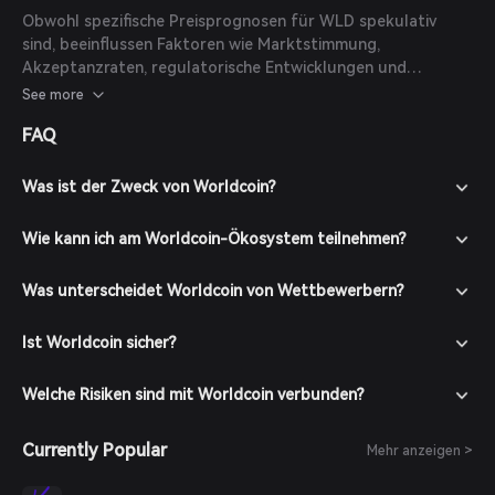
Obwohl spezifische Preisprognosen für WLD spekulativ
sind, beeinflussen Faktoren wie Marktstimmung,
Akzeptanzraten, regulatorische Entwicklungen und
technologische Fortschritte den Preis. Aktuell liegen keine
See more
verfügbaren Prognosen von verlässlichen Experten oder
FAQ
Veröffentlichungen vor.
Was ist der Zweck von Worldcoin?
Wie kann ich am Worldcoin-Ökosystem teilnehmen?
Was unterscheidet Worldcoin von Wettbewerbern?
Ist Worldcoin sicher?
Welche Risiken sind mit Worldcoin verbunden?
Currently Popular
Mehr anzeigen >