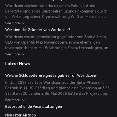
persönliche Informationen preiszugeben. Das System
Worldcoin zeichnet sich durch seinen Fokus auf die
verwendet fortschrittliche kryptografische Techniken wie
Bereitstellung eines universellen Grundeinkommens durch
Zero-Knowledge-Proofs, um Privatsphäre und Sicherheit
die Verteilung seiner Kryptowährung WLD an Menschen
zu gewährleisten.
weltweit aus. Durch die Nutzung biometrischer Verifikation
See more
soll Betrug verhindert und eine gerechte Verteilung
Wer sind die Gründer von Worldcoin?
sichergestellt werden. Darüber hinaus hebt es sich durch
Worldcoin wurde gemeinsam gegründet von Sam Altman,
sein Engagement für datenschutzfreundliche Technologien
CEO von OpenAI; Max Novendstern, einem ehemaligen
und offene Zusammenarbeit von anderen digitalen
Investmentbanker mit Erfahrung in Finanztechnologien; und
Identitätslösungen ab.
Alex Blania, einem Technologen mit Expertise in dezentralen
See more
Systemen. Gemeinsam bringen sie umfassende Erfahrung in
Latest News
Technologie, Finanzen und künstlicher Intelligenz in das
Projekt ein.
Welche Schlüsselerereignisse gab es für Worldcoin?
Im Juli 2023 startete Worldcoin aus der Beta-Phase mit
Betrieb in 11 US-Städten und plante eine Expansion auf 35
Städte in 20 Ländern. Bis Mai 2025 hatte das Projekt über 5
Millionen Nutzer in 160 Ländern gewonnen. Es sah sich
See more
jedoch in verschiedenen Regionen regulatorischer Prüfung
Bevorstehende Veranstaltungen
aufgrund von Datenschutzbedenken im Zusammenhang mit
Neuester Airdrop
der Erfassung biometrischer Daten gegenüber.