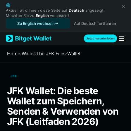
English
日本語
Aktuell wird Ihnen diese Seite auf
Deutsch
angezeigt.
Möchten Sie zu
English
wechseln?
Tiếng Việt
Zu English wechseln
Auf Deutsch fortfahren
Русский
Español (Latinoamérica)
Türkçe
Jetzt herunterladen
Italiano
Français
Home
›
Wallet
›
The JFK Files-Wallet
Deutsch
简体中文
繁體中文
JFK
Português (Portugal)
Bahasa Indonesia
JFK Wallet: Die beste
ภาษาไทย
Wallet zum Speichern,
हिन्दी
বাংলা
Senden & Verwenden von
Español
JFK (Leitfaden 2026)
Português (Brasil)
Español (Argentina)