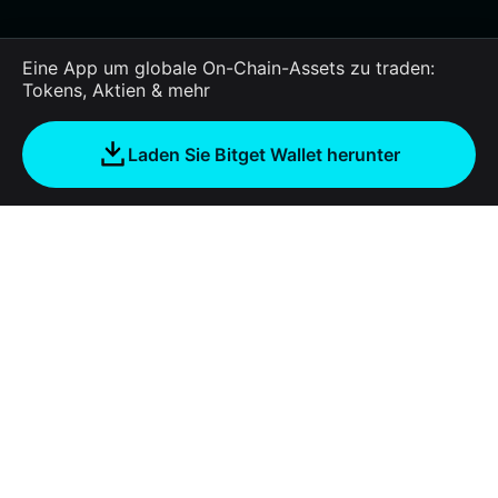
Eine App um globale On-Chain-Assets zu traden:
Tokens, Aktien & mehr
Laden Sie Bitget Wallet herunter
Unternehmen
Über Bitget Wallet
Products