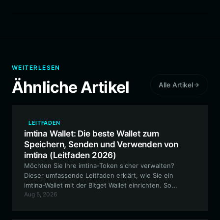
WEITERLESEN
Ähnliche Artikel
Alle Artikel
LEITFADEN
imtina Wallet: Die beste Wallet zum
Speichern, Senden und Verwenden von
imtina (Leitfaden 2026)
Möchten Sie Ihre imtina-Token sicher verwalten?
Dieser umfassende Leitfaden erklärt, wie Sie ein
imtina-Wallet mit der Bitget Wallet einrichten. So
Aug 5, 2026
können Sie sicherstellen, dass Sie mit voller Kontrolle
über Ihre Vermögenswerte an dem Community-
orientierten Ökosystem teilnehmen können.