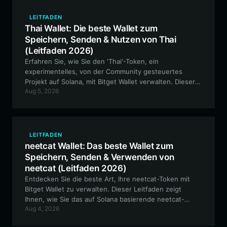
LEITFADEN
Thai Wallet: Die beste Wallet zum
Speichern, Senden & Nutzen von Thai
(Leitfaden 2026)
Erfahren Sie, wie Sie den 'Thai'-Token, ein
experimentelles, von der Community gesteuertes
Projekt auf Solana, mit Bitget Wallet verwalten. Dieser
Aug 5, 2026
Leitfaden deckt alles ab, von der Einrichtung Ihrer Thai-
Wallet-Adresse bis hin zur Teilnahme am digitalen
Gedenk-Ökosystem.
LEITFADEN
neetcat Wallet: Das beste Wallet zum
Speichern, Senden & Verwenden von
neetcat (Leitfaden 2026)
Entdecken Sie die beste Art, Ihre neetcat-Token mit
Bitget Wallet zu verwalten. Dieser Leitfaden zeigt
Ihnen, wie Sie das auf Solana basierende neetcat-
Aug 4, 2026
Meme-Token-Ökosystem sicher speichern, handeln
und nutzen können.