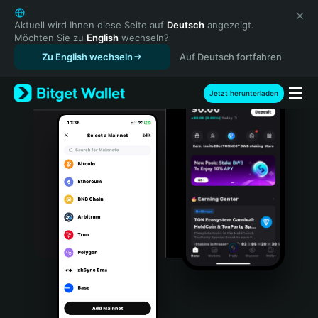
English
日本語
Aktuell wird Ihnen diese Seite auf
Deutsch
angezeigt.
Möchten Sie zu
English
wechseln?
Tiếng Việt
Zu English wechseln
Auf Deutsch fortfahren
Русский
Español (Latinoamérica)
Türkçe
Jetzt herunterladen
Italiano
Français
Deutsch
简体中文
繁體中文
Português (Portugal)
Bahasa Indonesia
ภาษาไทย
हिन्दी
বাংলা
Español
Português (Brasil)
Español (Argentina)