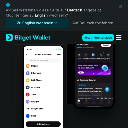
English
日本語
Aktuell wird Ihnen diese Seite auf
Deutsch
angezeigt.
Möchten Sie zu
English
wechseln?
Tiếng Việt
Zu English wechseln
Auf Deutsch fortfahren
Русский
Español (Latinoamérica)
Türkçe
Jetzt herunterladen
Italiano
Français
Deutsch
简体中文
繁體中文
Português (Portugal)
Bahasa Indonesia
ภาษาไทย
हिन्दी
বাংলা
Español
Português (Brasil)
Español (Argentina)