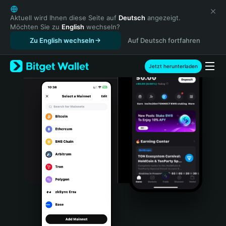
English
日本語
Aktuell wird Ihnen diese Seite auf
Deutsch
angezeigt.
Möchten Sie zu
English
wechseln?
Tiếng Việt
Zu English wechseln
Auf Deutsch fortfahren
Русский
Español (Latinoamérica)
Türkçe
Jetzt herunterladen
Italiano
Français
Deutsch
简体中文
繁體中文
Português (Portugal)
Bahasa Indonesia
ภาษาไทย
हिन्दी
বাংলা
Español
Português (Brasil)
Español (Argentina)