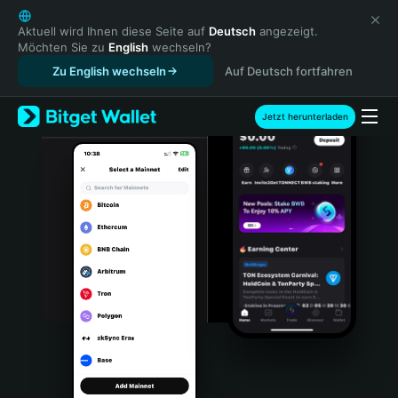
English
日本語
Aktuell wird Ihnen diese Seite auf
Deutsch
angezeigt.
Möchten Sie zu
English
wechseln?
Tiếng Việt
Zu English wechseln
Auf Deutsch fortfahren
Русский
Español (Latinoamérica)
Türkçe
Jetzt herunterladen
Italiano
Français
Deutsch
简体中文
繁體中文
Português (Portugal)
Bahasa Indonesia
ภาษาไทย
हिन्दी
বাংলা
Español
Português (Brasil)
Español (Argentina)