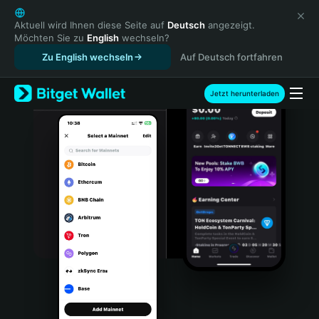
English
日本語
Aktuell wird Ihnen diese Seite auf
Deutsch
angezeigt.
Möchten Sie zu
English
wechseln?
Tiếng Việt
Zu English wechseln
Auf Deutsch fortfahren
Русский
Español (Latinoamérica)
Türkçe
Jetzt herunterladen
Italiano
Français
Deutsch
简体中文
繁體中文
Português (Portugal)
Bahasa Indonesia
ภาษาไทย
हिन्दी
বাংলা
Español
Português (Brasil)
Español (Argentina)