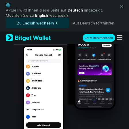
English
日本語
Aktuell wird Ihnen diese Seite auf
Deutsch
angezeigt.
Möchten Sie zu
English
wechseln?
Tiếng Việt
Zu English wechseln
Auf Deutsch fortfahren
Русский
Español (Latinoamérica)
Türkçe
Jetzt herunterladen
Italiano
Français
Deutsch
简体中文
繁體中文
Português (Portugal)
Bahasa Indonesia
ภาษาไทย
हिन्दी
বাংলা
Español
Português (Brasil)
Español (Argentina)