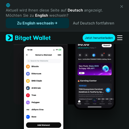
English
日本語
Aktuell wird Ihnen diese Seite auf
Deutsch
angezeigt.
Möchten Sie zu
English
wechseln?
Tiếng Việt
Zu English wechseln
Auf Deutsch fortfahren
Русский
Español (Latinoamérica)
Türkçe
Jetzt herunterladen
Italiano
Français
Deutsch
简体中文
繁體中文
Português (Portugal)
Bahasa Indonesia
ภาษาไทย
हिन्दी
বাংলা
Español
Português (Brasil)
Español (Argentina)