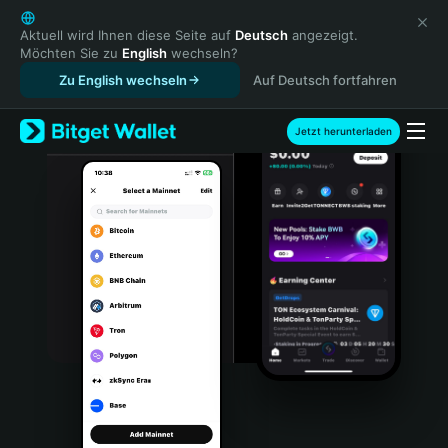
English
日本語
Aktuell wird Ihnen diese Seite auf
Deutsch
angezeigt.
Möchten Sie zu
English
wechseln?
Tiếng Việt
Zu English wechseln
Auf Deutsch fortfahren
Русский
Español (Latinoamérica)
Türkçe
Jetzt herunterladen
Italiano
Français
Deutsch
简体中文
繁體中文
Português (Portugal)
Bahasa Indonesia
ภาษาไทย
हिन्दी
বাংলা
Español
Português (Brasil)
Español (Argentina)