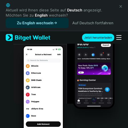
English
日本語
Aktuell wird Ihnen diese Seite auf
Deutsch
angezeigt.
Möchten Sie zu
English
wechseln?
Tiếng Việt
Zu English wechseln
Auf Deutsch fortfahren
Русский
Español (Latinoamérica)
Türkçe
Jetzt herunterladen
Italiano
Français
Deutsch
简体中文
繁體中文
Português (Portugal)
Bahasa Indonesia
ภาษาไทย
हिन्दी
বাংলা
Español
Português (Brasil)
Español (Argentina)