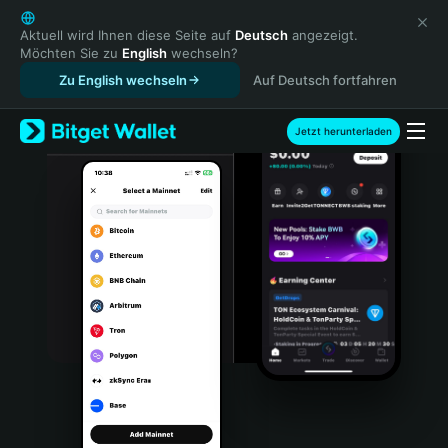
English
日本語
Aktuell wird Ihnen diese Seite auf
Deutsch
angezeigt.
Möchten Sie zu
English
wechseln?
Tiếng Việt
Zu English wechseln
Auf Deutsch fortfahren
Русский
Español (Latinoamérica)
Türkçe
Jetzt herunterladen
Italiano
Français
Deutsch
简体中文
繁體中文
Português (Portugal)
Bahasa Indonesia
ภาษาไทย
हिन्दी
বাংলা
Español
Português (Brasil)
Español (Argentina)