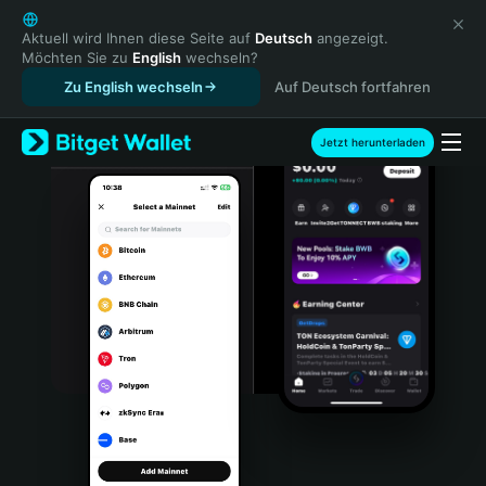
English
日本語
Aktuell wird Ihnen diese Seite auf
Deutsch
angezeigt.
Möchten Sie zu
English
wechseln?
Tiếng Việt
Zu English wechseln
Auf Deutsch fortfahren
Русский
Español (Latinoamérica)
Türkçe
Jetzt herunterladen
Italiano
Français
Deutsch
简体中文
繁體中文
Português (Portugal)
Bahasa Indonesia
ภาษาไทย
हिन्दी
বাংলা
Español
Português (Brasil)
Español (Argentina)