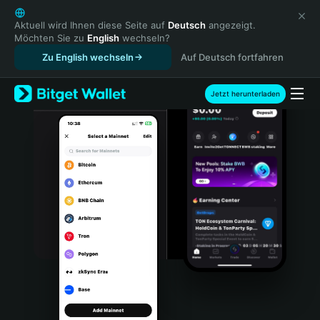
English
日本語
Aktuell wird Ihnen diese Seite auf
Deutsch
angezeigt.
Möchten Sie zu
English
wechseln?
Tiếng Việt
Zu English wechseln
Auf Deutsch fortfahren
Русский
Español (Latinoamérica)
Türkçe
Jetzt herunterladen
Italiano
Français
Deutsch
简体中文
繁體中文
Português (Portugal)
Bahasa Indonesia
ภาษาไทย
हिन्दी
বাংলা
Español
Português (Brasil)
Español (Argentina)