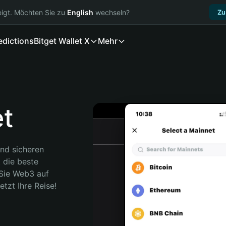
igt. Möchten Sie zu
English
wechseln?
Zu
edictions
Bitget Wallet X
Mehr
et
nd sicheren 
 die beste 
Sie Web3 auf 
etzt Ihre Reise!