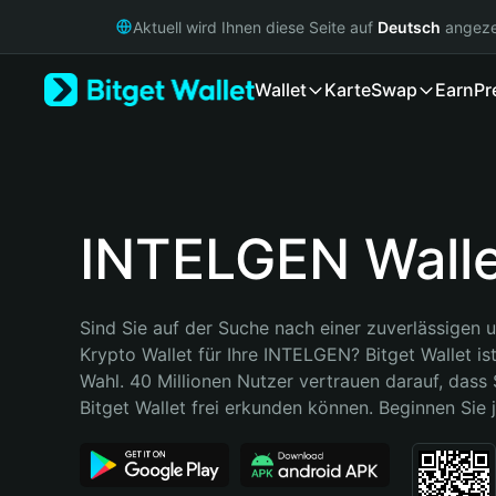
English
Aktuell wird Ihnen diese Seite auf
Deutsch
angeze
日本語
Tiếng Việt
Wallet
Karte
Swap
Earn
Pr
Русский
Español (Latinoamérica)
Türkçe
Italiano
Français
Deutsch
INTELGEN Wall
简体中文
繁體中文
Português (Portugal)
Sind Sie auf der Suche nach einer zuverlässigen u
Bahasa Indonesia
Krypto Wallet für Ihre INTELGEN? Bitget Wallet ist
ภาษาไทย
Wahl. 40 Millionen Nutzer vertrauen darauf, dass 
हिन्दी
Bitget Wallet frei erkunden können. Beginnen Sie j
বাংলা
Español
Português (Brasil)
Español (Argentina)